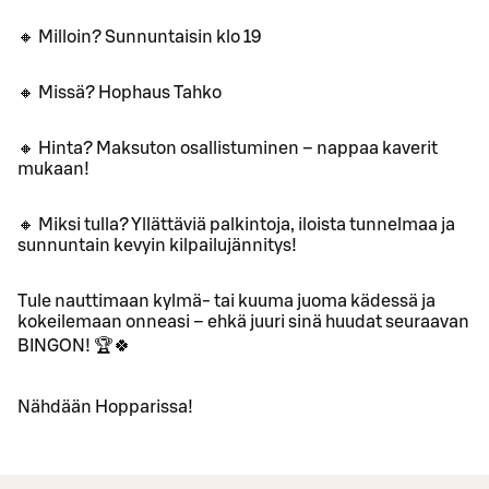
🔸 Milloin? Sunnuntaisin klo 19
🔸 Missä? Hophaus Tahko
🔸 Hinta? Maksuton osallistuminen – nappaa kaverit
mukaan!
🔸 Miksi tulla? Yllättäviä palkintoja, iloista tunnelmaa ja
sunnuntain kevyin kilpailujännitys!
Tule nauttimaan kylmä- tai kuuma juoma kädessä ja
kokeilemaan onneasi – ehkä juuri sinä huudat seuraavan
BINGON! 🏆🍀
Nähdään Hopparissa!