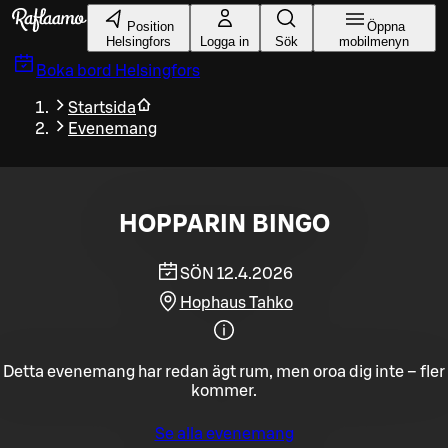
Gå till huvudinnehållet
Position
Öppna
Helsingfors
Logga in
Sök
mobilmenyn
Boka bord
Helsingfors
Startsida
Evenemang
HOPPARIN BINGO
SÖN 12.4.2026
Hophaus Tahko
Detta evenemang har redan ägt rum, men oroa dig inte – fler
kommer.
Se alla evenemang