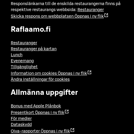
Responslänkarna till de enskilda restaurangerna finns på
respektive restaurangs webbsida:
Restauranger
Skicka respons om webbplatsen
Öppnas i ny flik
Raflaamo.fi
Restauranger
Restauranger på kartan
Lunch
Evenemang
Tillgänglighet
Information om cookies
Öppnas i ny flik
Ändra inställningar för cookies
Allmänna uppgifter
Bonus med Apple Plånbok
Presentkort
Öppnas i ny flik
För medier
Dataskydd
Oiva-rapporter
Öppnas i ny flik