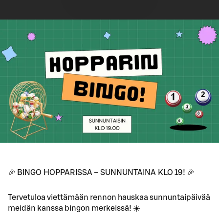
🎉 BINGO HOPPARISSA – SUNNUNTAINA KLO 19! 🎉
Tervetuloa viettämään rennon hauskaa sunnuntaipäivää
meidän kanssa bingon merkeissä! ☀️