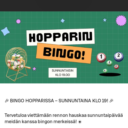
🎉 BINGO HOPPARISSA – SUNNUNTAINA KLO 19! 🎉
Tervetuloa viettämään rennon hauskaa sunnuntaipäivää
meidän kanssa bingon merkeissä! ☀️