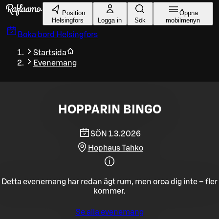
Gå till huvudinnehållet
Position
Öppna
Helsingfors
Logga in
Sök
mobilmenyn
Boka bord
Helsingfors
Startsida
Evenemang
HOPPARIN BINGO
SÖN 1.3.2026
Hophaus Tahko
Detta evenemang har redan ägt rum, men oroa dig inte – fler
kommer.
Se alla evenemang