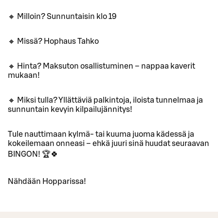
🔸 Milloin? Sunnuntaisin klo 19
🔸 Missä? Hophaus Tahko
🔸 Hinta? Maksuton osallistuminen – nappaa kaverit
mukaan!
🔸 Miksi tulla? Yllättäviä palkintoja, iloista tunnelmaa ja
sunnuntain kevyin kilpailujännitys!
Tule nauttimaan kylmä- tai kuuma juoma kädessä ja
kokeilemaan onneasi – ehkä juuri sinä huudat seuraavan
BINGON! 🏆🍀
Nähdään Hopparissa!