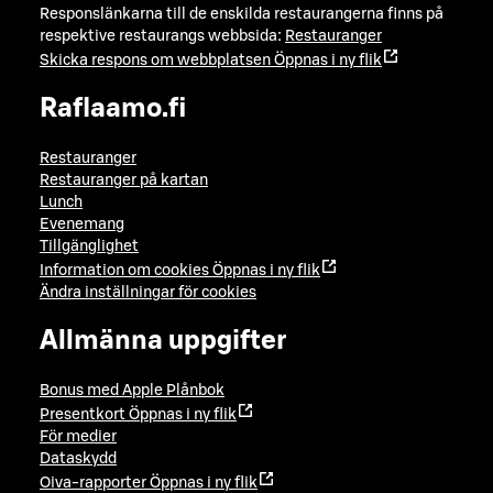
Responslänkarna till de enskilda restaurangerna finns på
respektive restaurangs webbsida:
Restauranger
Skicka respons om webbplatsen
Öppnas i ny flik
Raflaamo.fi
Restauranger
Restauranger på kartan
Lunch
Evenemang
Tillgänglighet
Information om cookies
Öppnas i ny flik
Ändra inställningar för cookies
Allmänna uppgifter
Bonus med Apple Plånbok
Presentkort
Öppnas i ny flik
För medier
Dataskydd
Oiva-rapporter
Öppnas i ny flik