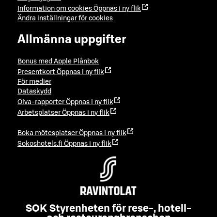
Information om cookies
Öppnas i ny flik
Ändra inställningar för cookies
Allmänna uppgifter
Bonus med Apple Plånbok
Presentkort
Öppnas i ny flik
För medier
Dataskydd
Oiva-rapporter
Öppnas i ny flik
Arbetsplatser
Öppnas i ny flik
Boka mötesplatser
Öppnas i ny flik
Sokoshotels.fi
Öppnas i ny flik
SOK Styrenheten för rese-, hotell-