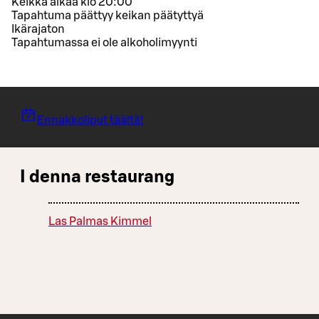
Keikka alkaa klo 20:00
Tapahtuma päättyy keikan päätyttyä
Ikärajaton
Tapahtumassa ei ole alkoholimyynti
Ennakkoliput täältä!
I denna restaurang
Las Palmas Kimmel