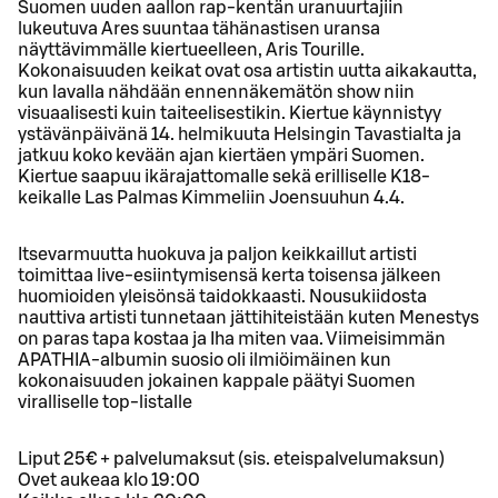
Suomen uuden aallon rap-kentän uranuurtajiin
lukeutuva Ares suuntaa tähänastisen uransa
näyttävimmälle kiertueelleen, Aris Tourille.
Kokonaisuuden keikat ovat osa artistin uutta aikakautta,
kun lavalla nähdään ennennäkemätön show niin
visuaalisesti kuin taiteelisestikin. Kiertue käynnistyy
ystävänpäivänä 14. helmikuuta Helsingin Tavastialta ja
jatkuu koko kevään ajan kiertäen ympäri Suomen.
Kiertue saapuu ikärajattomalle sekä erilliselle K18-
keikalle Las Palmas Kimmeliin Joensuuhun 4.4.
Itsevarmuutta huokuva ja paljon keikkaillut artisti
toimittaa live-esiintymisensä kerta toisensa jälkeen
huomioiden yleisönsä taidokkaasti. Nousukiidosta
nauttiva artisti tunnetaan jättihiteistään kuten Menestys
on paras tapa kostaa ja Iha miten vaa. Viimeisimmän
APATHIA-albumin suosio oli ilmiöimäinen kun
kokonaisuuden jokainen kappale päätyi Suomen
viralliselle top-listalle
Liput 25€ + palvelumaksut (sis. eteispalvelumaksun)
Ovet aukeaa klo 19:00