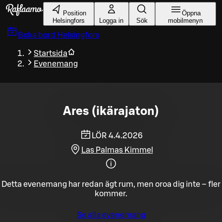
Gå till huvudinnehållet
Position
Öppna
Helsingfors
Logga in
Sök
mobilmenyn
Boka bord
Helsingfors
Startsida
Evenemang
Ares (ikärajaton)
LÖR 4.4.2026
Las Palmas Kimmel
Detta evenemang har redan ägt rum, men oroa dig inte – fler
kommer.
Se alla evenemang