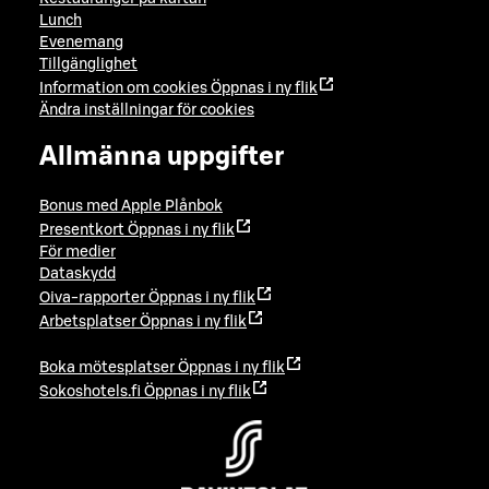
Lunch
Evenemang
Tillgänglighet
Information om cookies
Öppnas i ny flik
Ändra inställningar för cookies
Allmänna uppgifter
Bonus med Apple Plånbok
Presentkort
Öppnas i ny flik
För medier
Dataskydd
Oiva-rapporter
Öppnas i ny flik
Arbetsplatser
Öppnas i ny flik
Boka mötesplatser
Öppnas i ny flik
Sokoshotels.fi
Öppnas i ny flik