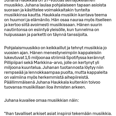
Juhana Haukkala on 37-vuotias seinäjokelainen
muusikko. Juhana laulaa pohjalaiseen tapaan asioista
suoraan ja käsittelee voimakkaitakin tunteita
musiikkinsa kautta. Haukkala musiikin kantava teema
on huumori ja elämänilo. Hän osaa nauraa myös itselleen
ja kertoo siitä avoimesti musiikissaan. Hänen suurin
nautintonsa on esiintyä yleisölle, kun tunnelma on
huipussaan ja parketti on täynnä tanssijoita.
Pohjalaismuusikko on keikkaillut ja tehnyt musiikkia jo
vuosien ajan. Hänen menestyneimpiin kappaleisiin
lukeutuvat 1,5 miljoonaa striimiä Spotifyssa kerännyt
Pillipiipari sekä Markkina-arvo, jolle on kertynyt yli
miljoona kuuntelua. Juhanan tuotannosta löytyy niin
rempseää ja lennokkaampaa puolta, mutta kappaleita
on valmiina myös herkemmistä aihepiireistä.
Päällimmäisenä Juhana Haukkala kuitenkin toivoo
tuovansa musiikillaan iloa ihmisten arkeen.
Juhana kuvailee omaa musiikkian näin:
“Ihan tavalliset arkiset asiat inspiroi tekemään musiikkia.