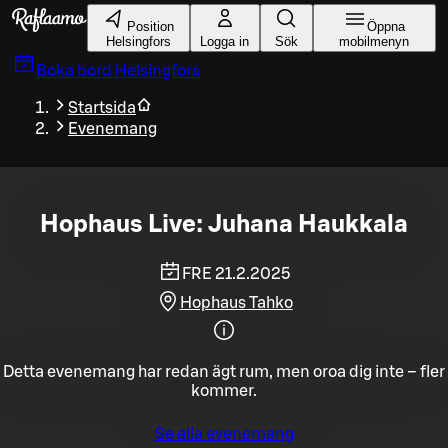
Gå till huvudinnehållet
Position
Öppna
Helsingfors
Logga in
Sök
mobilmenyn
Boka bord
Helsingfors
Startsida
Evenemang
Hophaus Live: Juhana Haukkala
FRE 21.2.2025
Hophaus Tahko
Detta evenemang har redan ägt rum, men oroa dig inte – fler
kommer.
Se alla evenemang