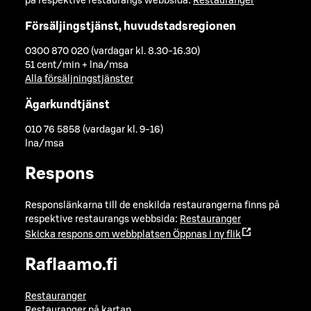
på respektive restaurangs webbsida:
Restauranger
Försäljingstjänst, huvudstadsregionen
0300 870 020 (vardagar kl. 8.30-16.30)
51 cent/min + lna/msa
Alla försäljningstjänster
Ägarkundtjänst
010 76 5858 (vardagar kl. 9-16)
lna/msa
Respons
Responslänkarna till de enskilda restaurangerna finns på
respektive restaurangs webbsida:
Restauranger
Skicka respons om webbplatsen
Öppnas i ny flik
Raflaamo.fi
Restauranger
Restauranger på kartan