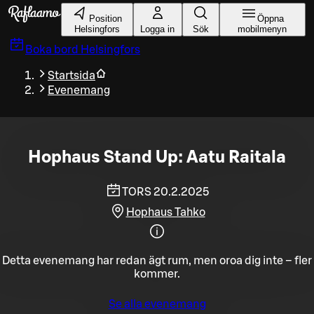
Gå till huvudinnehållet
Position
Öppna
Helsingfors
Logga in
Sök
mobilmenyn
Boka bord
Helsingfors
Startsida
Evenemang
Hophaus Stand Up: Aatu Raitala
TORS 20.2.2025
Hophaus Tahko
Detta evenemang har redan ägt rum, men oroa dig inte – fler
kommer.
Se alla evenemang