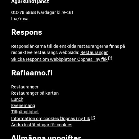
Ägarkundtjänst
010 76 5858 (vardagar kl. 9-16)
lna/msa
Respons
Responslänkarna till de enskilda restaurangerna finns på
respektive restaurangs webbsida:
Restauranger
Skicka respons om webbplatsen
Öppnas i ny flik
Raflaamo.fi
Restauranger
Restauranger på kartan
Lunch
Evenemang
Tillgänglighet
Information om cookies
Öppnas i ny flik
Ändra inställningar för cookies
Allmänna uppgifter