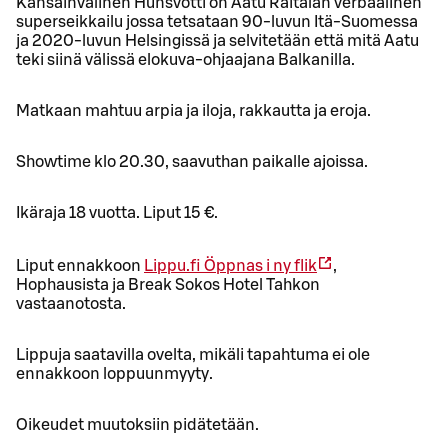
Kansainvälinen Hunsvotti on Aatu Raitalan verbaalinen
superseikkailu jossa tetsataan 90-luvun Itä-Suomessa
ja 2020-luvun Helsingissä ja selvitetään että mitä Aatu
teki siinä välissä elokuva-ohjaajana Balkanilla.
Matkaan mahtuu arpia ja iloja, rakkautta ja eroja.
Showtime klo 20.30, saavuthan paikalle ajoissa.
Ikäraja 18 vuotta. Liput 15 €.
Liput ennakkoon
Lippu.fi
Öppnas i ny flik
,
Hophausista ja Break Sokos Hotel Tahkon
vastaanotosta.
Lippuja saatavilla ovelta, mikäli tapahtuma ei ole
ennakkoon loppuunmyyty.
Oikeudet muutoksiin pidätetään.