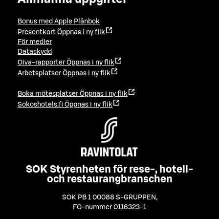
Bonus med Apple Plånbok
Presentkort
Öppnas i ny flik
För medier
Dataskydd
Oiva-rapporter
Öppnas i ny flik
Arbetsplatser
Öppnas i ny flik
Boka mötesplatser
Öppnas i ny flik
Sokoshotels.fi
Öppnas i ny flik
SOK Styrenheten för rese-, hotell-
och restaurangbranschen
SOK PB 1 00088 S-GRUPPEN
,
FO-nummer 0116323-1