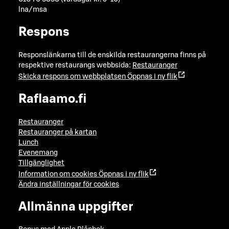
lna/msa
Respons
Responslänkarna till de enskilda restaurangerna finns på
respektive restaurangs webbsida:
Restauranger
Skicka respons om webbplatsen
Öppnas i ny flik
Raflaamo.fi
Restauranger
Restauranger på kartan
Lunch
Evenemang
Tillgänglighet
Information om cookies
Öppnas i ny flik
Ändra inställningar för cookies
Allmänna uppgifter