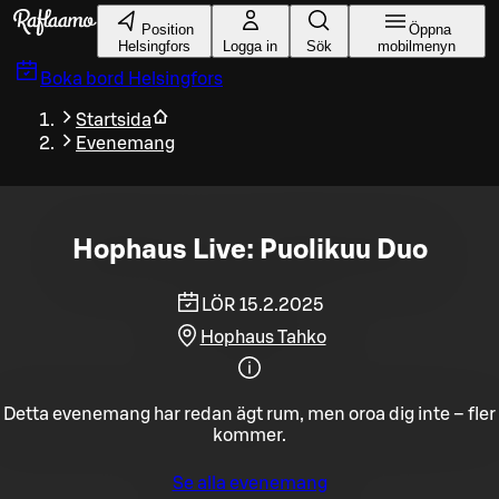
Gå till huvudinnehållet
Position
Öppna
Helsingfors
Logga in
Sök
mobilmenyn
Boka bord
Helsingfors
Startsida
Evenemang
Hophaus Live: Puolikuu Duo
LÖR 15.2.2025
Hophaus Tahko
Detta evenemang har redan ägt rum, men oroa dig inte – fler
kommer.
Se alla evenemang