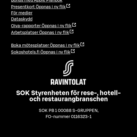
Bonus med Apple Plånbok
Presentkort
Öppnas i ny flik
För medier
Dataskydd
Oiva-rapporter
Öppnas i ny flik
Arbetsplatser
Öppnas i ny flik
Boka mötesplatser
Öppnas i ny flik
Sokoshotels.fi
Öppnas i ny flik
SOK Styrenheten för rese-, hotell-
och restaurangbranschen
SOK PB 1 00088 S-GRUPPEN
,
FO-nummer 0116323-1