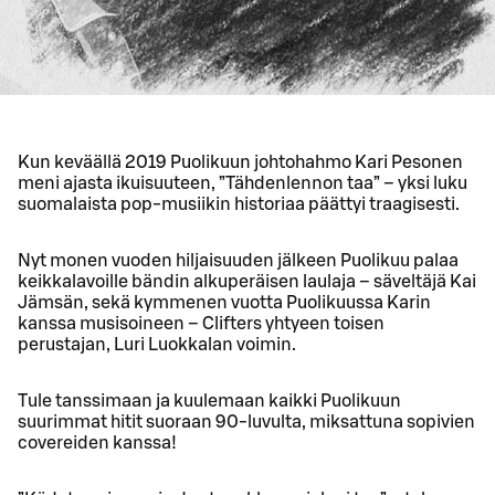
Kun keväällä 2019 Puolikuun johtohahmo Kari Pesonen
meni ajasta ikuisuuteen, ”Tähdenlennon taa” – yksi luku
suomalaista pop-musiikin historiaa päättyi traagisesti.
Nyt monen vuoden hiljaisuuden jälkeen Puolikuu palaa
keikkalavoille bändin alkuperäisen laulaja – säveltäjä Kai
Jämsän, sekä kymmenen vuotta Puolikuussa Karin
kanssa musisoineen – Clifters yhtyeen toisen
perustajan, Luri Luokkalan voimin.
Tule tanssimaan ja kuulemaan kaikki Puolikuun
suurimmat hitit suoraan 90-luvulta, miksattuna sopivien
covereiden kanssa!