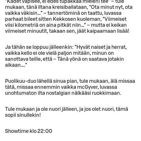
”Kädet vapisee, ei edes tupakkaa mieleni tee” – tule
mukaan, tänä iltana kreisibailataan, ”Ota minut nyt, ota
vaikka väkisin…” – tannertöminä on taattu, luvassa
parhaat bileet sitten Kekkosen kuoleman, ”Viimeiset
viisi kilometriä on aina pitkät niin…” – mutta ei keikan
viimeiset minuutit, takaan sen, jäät kaipaamaan lisää!
Ja tähän se loppuu jälleenkin: ”Hyvät naiset ja herrat,
vaikka kello ei ole vielä paljon mitään, minun on
sanottava teille, että – Tänä yönä on saatava jotakin
aikaan….”
Puolikuu-duo lähellä sinua pian, tule mukaan, älä missaa
tätä, missaa ennemmin vaikka mcGyver, luvassa
unohtumaton ilta nostalgian nälkääsi ruokkimaan.
Tule mukaan ja ole nuori jälleen, ja jos olet nuori, tämä
sopii sinullekin!
Showtime klo 22:00