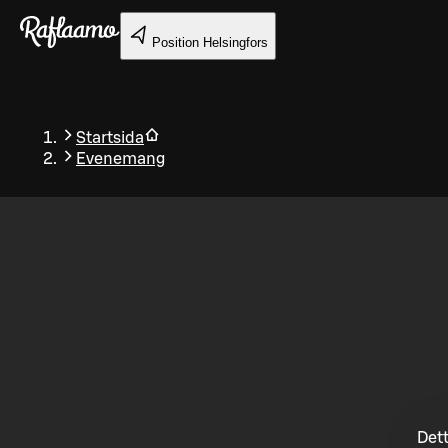
Gå till huvudinnehållet
Position
Helsingfors
Startsida
Evenemang
Tillbaka
Dett