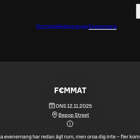
Startsida
Restauranger
Evenemang
F€MMAT
ONS 12.11.2025
Bepop Street
a evenemang har redan ägt rum, men oroa dig inte – fler ko