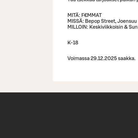
MITÄ: F€MMAT
MISSÄ: Bepop Street, Joensuu
MILLOIN: Keskiviikkoisin & Sun
K-18
Voimassa 29.12.2025 saakka.