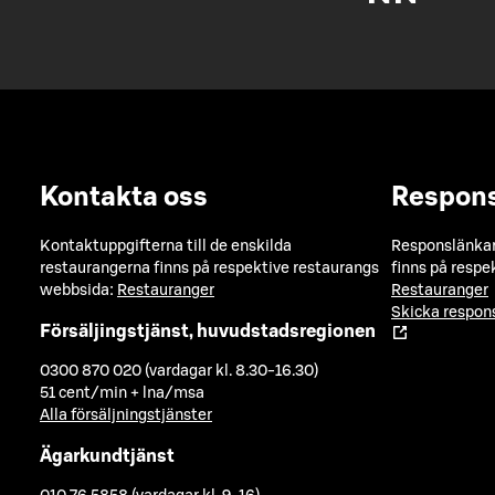
Kontakta oss
Respon
Kontaktuppgifterna till de enskilda
Responslänkarn
restaurangerna finns på respektive restaurangs
finns på respe
webbsida:
Restauranger
Restauranger
Skicka respo
Försäljingstjänst, huvudstadsregionen
0300 870 020 (vardagar kl. 8.30-16.30)
51 cent/min + lna/msa
Alla försäljningstjänster
Ägarkundtjänst