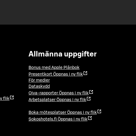
Allmänna uppgifter
Bonus med Apple Plånbok
Presentkort
Öppnas i ny flik
För medier
Dataskydd
Oiva-rapporter
Öppnas i ny flik
y flik
Arbetsplatser
Öppnas i ny flik
Boka mötesplatser
Öppnas i ny flik
Sokoshotels.fi
Öppnas i ny flik