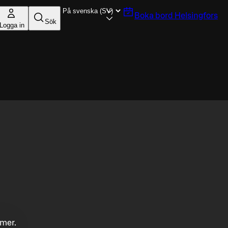
Boka bord
Helsingfors
Sök
Logga in
mmer.