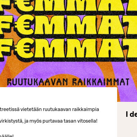
Streetissä vietetään ruutukaavan raikkaimpia
I d
virkistystä, ja myös purtavaa tasan vitosella!
päälle!