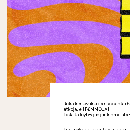
Joka keskiviikko ja sunnuntai 
etkoja, eli F€MMOJA!
Tiskiltä löytyy jos jonkinmoista 
Tuu tsekkaa tarjoukset paikan 