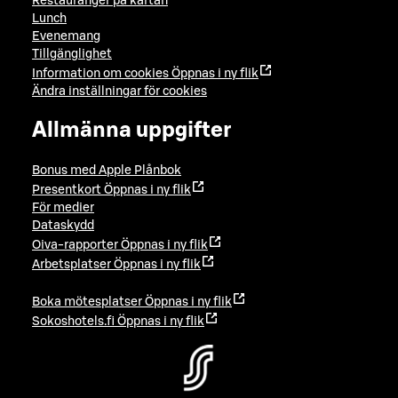
Restauranger på kartan
Lunch
Evenemang
Tillgänglighet
Information om cookies
Öppnas i ny flik
Ändra inställningar för cookies
Allmänna uppgifter
Bonus med Apple Plånbok
Presentkort
Öppnas i ny flik
För medier
Dataskydd
Oiva-rapporter
Öppnas i ny flik
Arbetsplatser
Öppnas i ny flik
Boka mötesplatser
Öppnas i ny flik
Sokoshotels.fi
Öppnas i ny flik