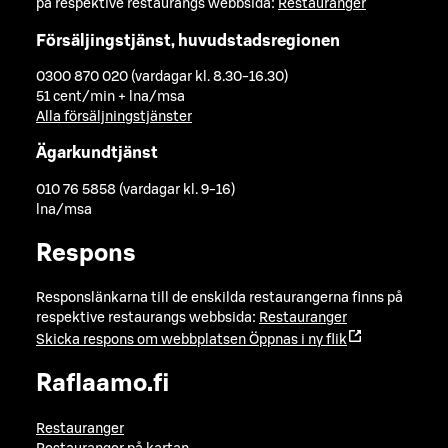
på respektive restaurangs webbsida:
Restauranger
Försäljingstjänst, huvudstadsregionen
0300 870 020 (vardagar kl. 8.30-16.30)
51 cent/min + lna/msa
Alla försäljningstjänster
Ägarkundtjänst
010 76 5858 (vardagar kl. 9-16)
lna/msa
Respons
Responslänkarna till de enskilda restaurangerna finns på
respektive restaurangs webbsida:
Restauranger
Skicka respons om webbplatsen
Öppnas i ny flik
Raflaamo.fi
Restauranger