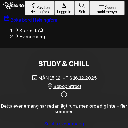
Gå till huvudinnehållet
Position
Öppna
Helsingfors
Logga in
Sök
mobilmenyn
Boka bord
Helsingfors
Startsida
Evenemang
STUDY & CHILL
MÅN 15.12. - TIS 16.12.2025
Bepop Street
Detta evenemang har redan ägt rum, men oroa dig inte – fler
kommer.
Se alla evenemang