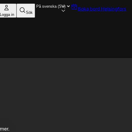
Boka bord
Helsingfors
Sök
Logga in
mmer.