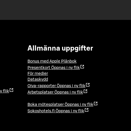
Allmänna uppgifter
Bonus med Apple Plånbok
Presentkort
Öppnas i ny flik
För medier
Dataskydd
Oiva-rapporter
Öppnas i ny flik
y flik
Arbetsplatser
Öppnas i ny flik
Boka mötesplatser
Öppnas i ny flik
Sokoshotels.fi
Öppnas i ny flik