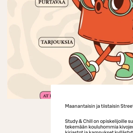
Maanantaisin ja tiistaisin Stree
Study & Chill on opiskelijoille 
tekemään kouluhommia kivojen t
kirjastot ja kampukset kyllästytt