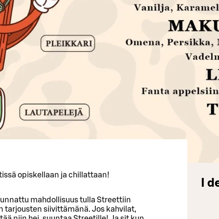
tissä opiskellaan ja chillattaan!
I d
suunnattu mahdollisuus tulla Streettiin
arjousten siivittämänä. Jos kahvilat,
ää niin hei, suuntaa Streetille! Ja sit kun