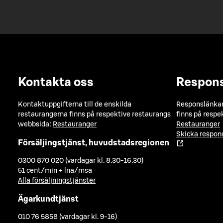
Kontakta oss
Respon
Kontaktuppgifterna till de enskilda
Responslänkarn
restaurangerna finns på respektive restaurangs
finns på respe
webbsida:
Restauranger
Restauranger
Skicka respo
Försäljingstjänst, huvudstadsregionen
0300 870 020 (vardagar kl. 8.30-16.30)
51 cent/min + lna/msa
Alla försäljningstjänster
Ägarkundtjänst
010 76 5858 (vardagar kl. 9-16)