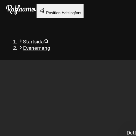
Gå till huvudinnehållet
Position
Helsingfors
Startsida
Evenemang
Tillbaka
Dett