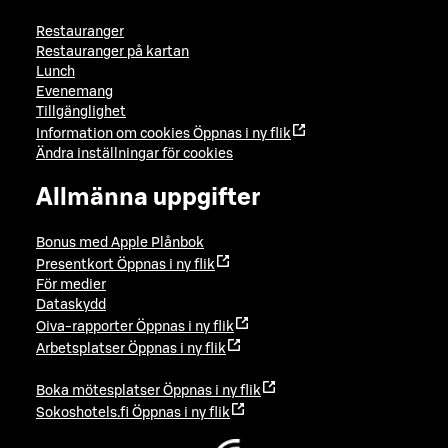
Restauranger
Restauranger på kartan
Lunch
Evenemang
Tillgänglighet
Information om cookies
Öppnas i ny flik
Ändra inställningar för cookies
Allmänna uppgifter
Bonus med Apple Plånbok
Presentkort
Öppnas i ny flik
För medier
Dataskydd
Oiva-rapporter
Öppnas i ny flik
Arbetsplatser
Öppnas i ny flik
Boka mötesplatser
Öppnas i ny flik
Sokoshotels.fi
Öppnas i ny flik