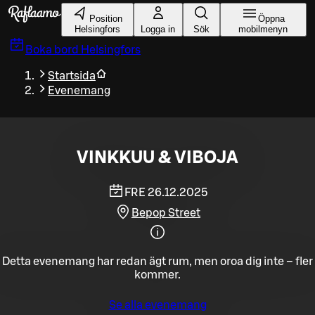
Gå till huvudinnehållet
Position
Öppna
Helsingfors
Logga in
Sök
mobilmenyn
Boka bord
Helsingfors
Startsida
Evenemang
VINKKUU & VIBOJA
FRE 26.12.2025
Bepop Street
Detta evenemang har redan ägt rum, men oroa dig inte – fler
kommer.
Se alla evenemang