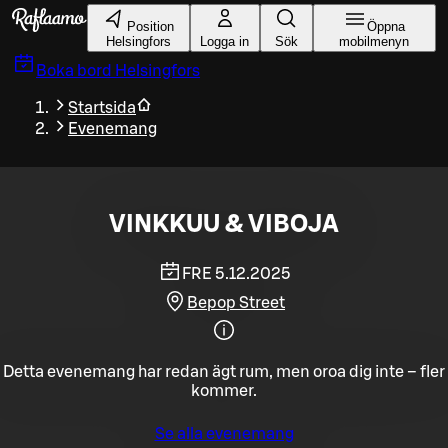
Gå till huvudinnehållet
Position
Öppna
Helsingfors
Logga in
Sök
mobilmenyn
Boka bord
Helsingfors
Startsida
Evenemang
VINKKUU & VIBOJA
FRE 5.12.2025
Bepop Street
Detta evenemang har redan ägt rum, men oroa dig inte – fler
kommer.
Se alla evenemang