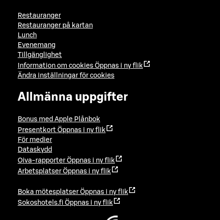
Restauranger
Restauranger på kartan
Lunch
Evenemang
Tillgänglighet
Information om cookies
Öppnas i ny flik
Ändra inställningar för cookies
Allmänna uppgifter
Bonus med Apple Plånbok
Presentkort
Öppnas i ny flik
För medier
Dataskydd
Oiva-rapporter
Öppnas i ny flik
Arbetsplatser
Öppnas i ny flik
Boka mötesplatser
Öppnas i ny flik
Sokoshotels.fi
Öppnas i ny flik