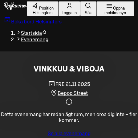
Gå till huvudinnehållet
Position
Öppna
Helsingfors
Logga in
Sök
mobilmenyn
Boka bord
Helsingfors
Startsida
Evenemang
VINKKUU & VIBOJA
FRE 21.11.2025
Bepop Street
Detta evenemang har redan ägt rum, men oroa dig inte – fler
kommer.
Se alla evenemang