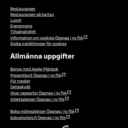
Restauranger
Restauranger på kartan
Lunch
Evenemang
Tillgänglighet
Information om cookies
Öppnas i ny flik
Ändra inställningar för cookies
Allmänna uppgifter
Bonus med Apple Plånbok
Presentkort
Öppnas i ny flik
För medier
Dataskydd
Oiva-rapporter
Öppnas i ny flik
Arbetsplatser
Öppnas i ny flik
Boka mötesplatser
Öppnas i ny flik
Sokoshotels.fi
Öppnas i ny flik