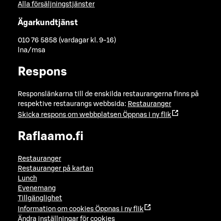
Alla försäljningstjänster
Ägarkundtjänst
010 76 5858 (vardagar kl. 9-16)
lna/msa
Respons
Responslänkarna till de enskilda restaurangerna finns på
respektive restaurangs webbsida:
Restauranger
Skicka respons om webbplatsen
Öppnas i ny flik
Raflaamo.fi
Restauranger
Restauranger på kartan
Lunch
Evenemang
Tillgänglighet
Information om cookies
Öppnas i ny flik
Ändra inställningar för cookies