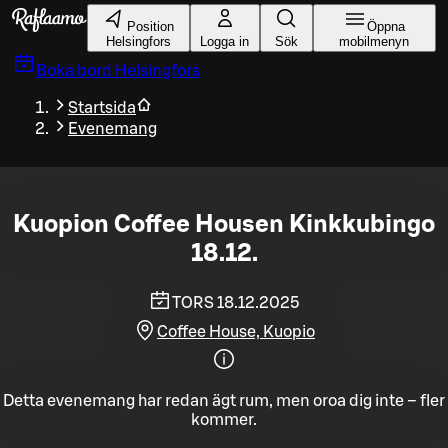
Gå till huvudinnehållet
Position
Öppna
Helsingfors
Logga in
Sök
mobilmenyn
Boka bord
Helsingfors
Startsida
Evenemang
Kuopion Coffee Housen Kinkkubingo
18.12.
TORS 18.12.2025
Coffee House, Kuopio
Detta evenemang har redan ägt rum, men oroa dig inte – fler
kommer.