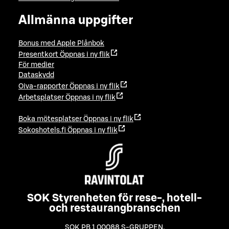
Allmänna uppgifter
Bonus med Apple Plånbok
Presentkort
Öppnas i ny flik
För medier
Dataskydd
Oiva-rapporter
Öppnas i ny flik
Arbetsplatser
Öppnas i ny flik
Boka mötesplatser
Öppnas i ny flik
Sokoshotels.fi
Öppnas i ny flik
SOK Styrenheten för rese-, hotell-
och restaurangbranschen
SOK PB 1 00088 S-GRUPPEN
,