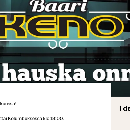
kuussa!
I d
rstai Kolumbuksessa klo 18:00.