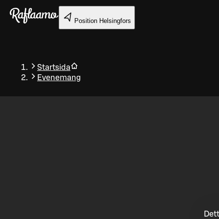
Gå till huvudinnehållet
Position
Helsingfors
Startsida
Evenemang
Tillbaka
Dett