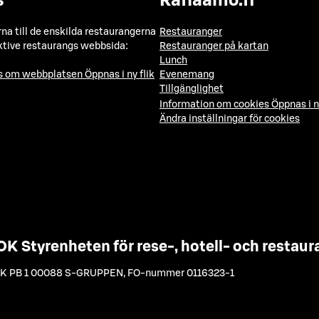
s
Raflaamo.fi
a till de enskilda restaurangerna
Restauranger
ktive restaurangs webbsida:
Restauranger på kartan
Lunch
ns om webbplatsen
Öppnas i ny flik
Evenemang
Tillgänglighet
Information om cookies
Öppnas i n
Ändra inställningar för cookies
OK Styrenheten för rese-, hotell- och resta
K PB 1 00088 S-GRUPPEN
,
FO-nummer 0116323-1