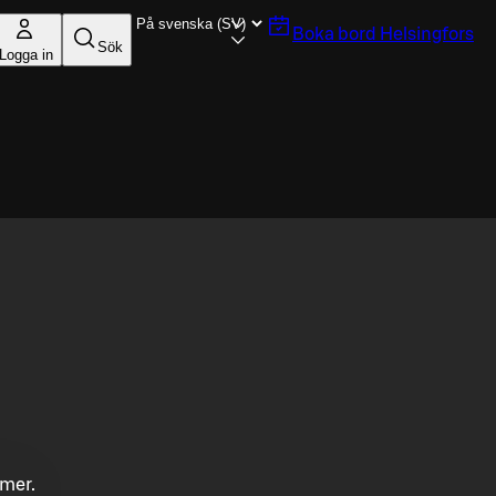
Boka bord
Helsingfors
Sök
Logga in
mmer.