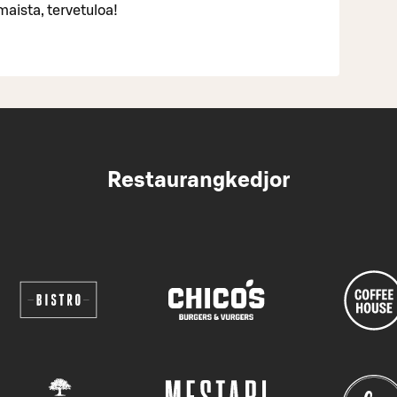
maista, tervetuloa!
Restaurangkedjor