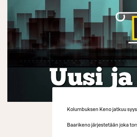
Kolumbuksen Keno jatkuu syys
Baarikeno järjestetään joka to