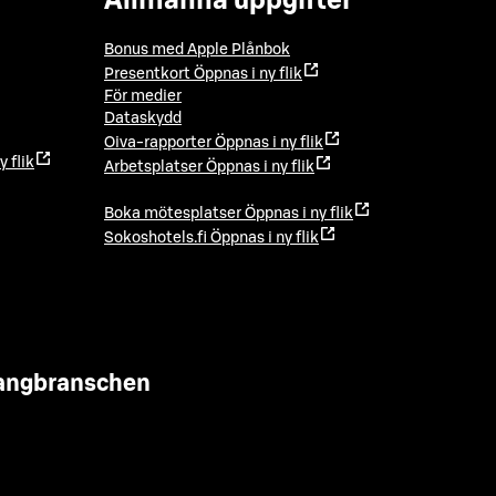
Allmänna uppgifter
Bonus med Apple Plånbok
Presentkort
Öppnas i ny flik
För medier
Dataskydd
Oiva-rapporter
Öppnas i ny flik
y flik
Arbetsplatser
Öppnas i ny flik
Boka mötesplatser
Öppnas i ny flik
Sokoshotels.fi
Öppnas i ny flik
urangbranschen