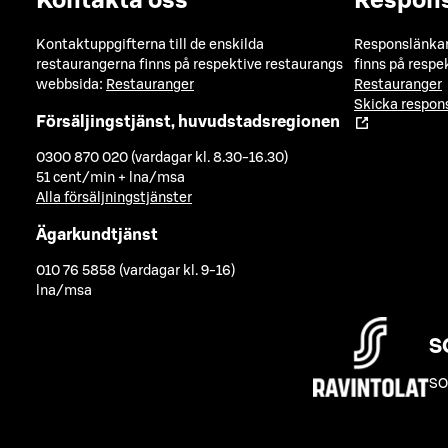
Kontakta oss
Respon
Kontaktuppgifterna till de enskilda
Responslänkarn
restaurangerna finns på respektive restaurangs
finns på respe
webbsida:
Restauranger
Restauranger
Skicka respo
Försäljingstjänst, huvudstadsregionen
0300 870 020 (vardagar kl. 8.30-16.30)
51 cent/min + lna/msa
Alla försäljningstjänster
Ägarkundtjänst
010 76 5858 (vardagar kl. 9-16)
lna/msa
S
SO