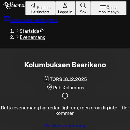
Gå till huvudinnehållet
Position
Öppna
Helsingfors
Logga in
Sök
mobilmenyn
Boka bord
Helsingfors
Startsida
Evenemang
Kolumbuksen Baarikeno
TORS 18.12.2025
Pub Kolumbus
Detta evenemang har redan ägt rum, men oroa dig inte – fler
kommer.
Se alla evenemang