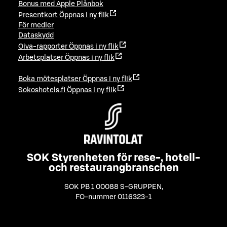
Bonus med Apple Plånbok
Presentkort
Öppnas i ny flik
För medier
Dataskydd
Oiva-rapporter
Öppnas i ny flik
Arbetsplatser
Öppnas i ny flik
Boka mötesplatser
Öppnas i ny flik
Sokoshotels.fi
Öppnas i ny flik
SOK Styrenheten för rese-, hotell-
och restaurangbranschen
SOK PB 1 00088 S-GRUPPEN
,
FO-nummer 0116323-1