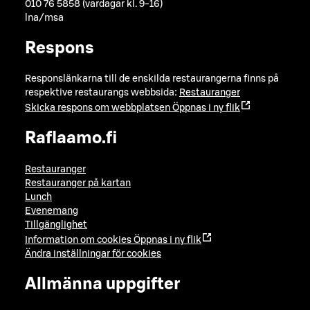
010 76 5858 (vardagar kl. 9-16)
lna/msa
Respons
Responslänkarna till de enskilda restaurangerna finns på
respektive restaurangs webbsida:
Restauranger
Skicka respons om webbplatsen
Öppnas i ny flik
Raflaamo.fi
Restauranger
Restauranger på kartan
Lunch
Evenemang
Tillgänglighet
Information om cookies
Öppnas i ny flik
Ändra inställningar för cookies
Allmänna uppgifter