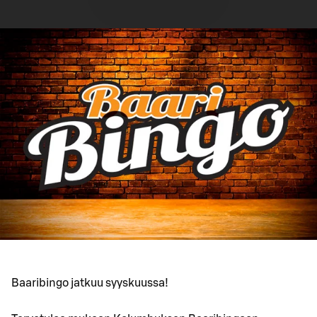
Baaribingo jatkuu syyskuussa!