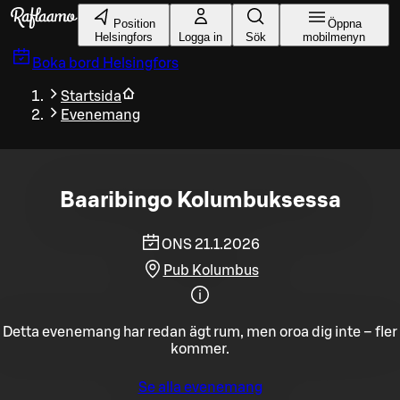
Gå till huvudinnehållet
Position
Öppna
Helsingfors
Logga in
Sök
mobilmenyn
Boka bord
Helsingfors
Startsida
Evenemang
Baaribingo Kolumbuksessa
ONS 21.1.2026
Pub Kolumbus
Detta evenemang har redan ägt rum, men oroa dig inte – fler
kommer.
Se alla evenemang