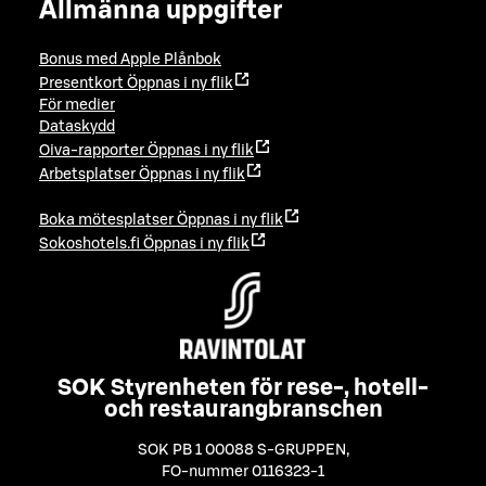
Allmänna uppgifter
Bonus med Apple Plånbok
Presentkort
Öppnas i ny flik
För medier
Dataskydd
Oiva-rapporter
Öppnas i ny flik
Arbetsplatser
Öppnas i ny flik
Boka mötesplatser
Öppnas i ny flik
Sokoshotels.fi
Öppnas i ny flik
SOK Styrenheten för rese-, hotell-
och restaurangbranschen
SOK PB 1 00088 S-GRUPPEN
,
FO-nummer 0116323-1