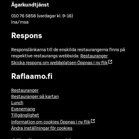
Ägarkundtjänst
010 76 5858 (vardagar kl. 9-16)
lna/msa
Respons
Responslänkarna till de enskilda restaurangerna finns på
respektive restaurangs webbsida:
Restauranger
Skicka respons om webbplatsen
Öppnas i ny flik
Raflaamo.fi
Restauranger
Restauranger på kartan
Lunch
Evenemang
Tillgänglighet
Information om cookies
Öppnas i ny flik
Ändra inställningar för cookies