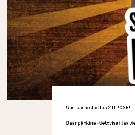
Uusi kausi starttaa 2.9.2025!
Baaripähkinä -tietovisa iltaa vi