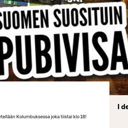
I d
etellään Kolumbuksessa joka tiistai klo 18!