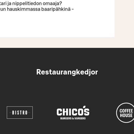
stari ja nippelitiedon omaaja?
suun hauskimmassa baaripähkinä -
Restaurangkedjor