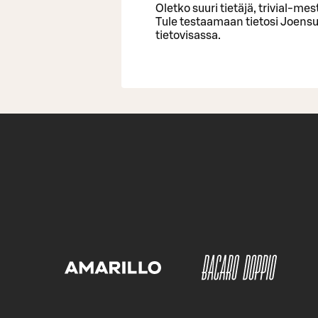
Oletko suuri tietäjä, trivial-me
Tule testaamaan tietosi Joen
tietovisassa.