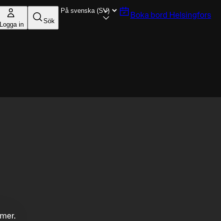
Boka bord
Helsingfors
Sök
Logga in
mmer.