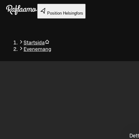
Gå till huvudinnehållet
Position
Helsingfors
Startsida
Evenemang
Tillbaka
Dett