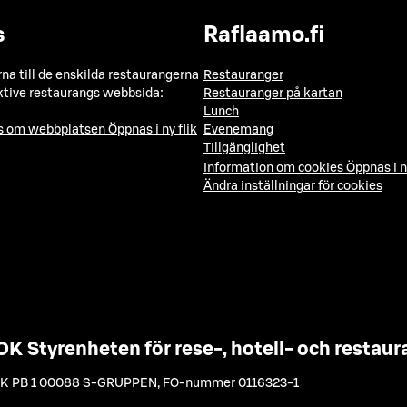
s
Raflaamo.fi
a till de enskilda restaurangerna
Restauranger
ktive restaurangs webbsida:
Restauranger på kartan
Lunch
ns om webbplatsen
Öppnas i ny flik
Evenemang
Tillgänglighet
Information om cookies
Öppnas i n
Ändra inställningar för cookies
OK Styrenheten för rese-, hotell- och resta
K PB 1 00088 S-GRUPPEN
,
FO-nummer 0116323-1