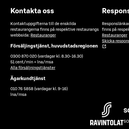
Kontakta oss
Respon
Kontaktuppgifterna till de enskilda
Responslänkarn
restaurangerna finns på respektive restaurangs
finns på respe
webbsida:
Restauranger
Restauranger
Skicka respo
Försäljingstjänst, huvudstadsregionen
0300 870 020 (vardagar kl. 8.30-16.30)
51 cent/min + lna/msa
Alla försäljningstjänster
Ägarkundtjänst
010 76 5858 (vardagar kl. 9-16)
lna/msa
S
SO