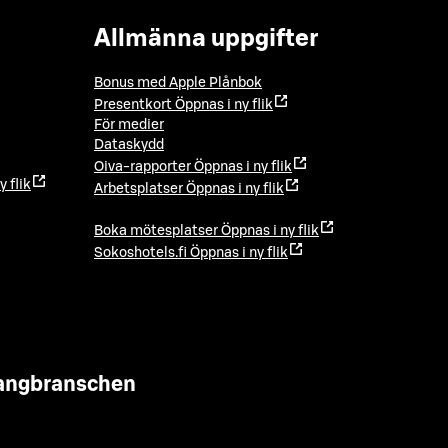
Allmänna uppgifter
Bonus med Apple Plånbok
Presentkort
Öppnas i ny flik
För medier
Dataskydd
Oiva-rapporter
Öppnas i ny flik
y flik
Arbetsplatser
Öppnas i ny flik
Boka mötesplatser
Öppnas i ny flik
Sokoshotels.fi
Öppnas i ny flik
urangbranschen