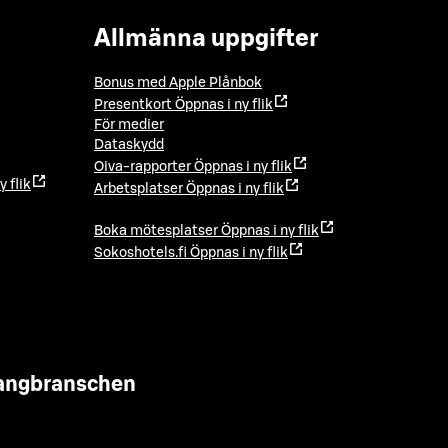
Allmänna uppgifter
Bonus med Apple Plånbok
Presentkort
Öppnas i ny flik
För medier
Dataskydd
Oiva-rapporter
Öppnas i ny flik
y flik
Arbetsplatser
Öppnas i ny flik
Boka mötesplatser
Öppnas i ny flik
Sokoshotels.fi
Öppnas i ny flik
urangbranschen