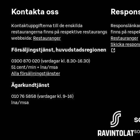
Kontakta oss
Respon
Kontaktuppgifterna till de enskilda
Responslänkarn
restaurangerna finns på respektive restaurangs
finns på respe
webbsida:
Restauranger
Restauranger
Skicka respo
Försäljingstjänst, huvudstadsregionen
0300 870 020 (vardagar kl. 8.30-16.30)
51 cent/min + lna/msa
Alla försäljningstjänster
Ägarkundtjänst
010 76 5858 (vardagar kl. 9-16)
lna/msa
S
SO