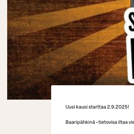
Uusi kausi starttaa 2.9.2025!
Baaripähkinä -tietovisa iltaa vi