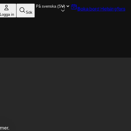
Boka bord
Helsingfors
Sök
Logga in
mmer.