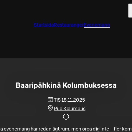
Startsida
Restauranger
Evenemang
Baaripähkinä Kolumbuksessa
TIS 18.11.2025
Pub Kolumbus
a evenemang har redan ägt rum, men oroa dig inte – fler ko