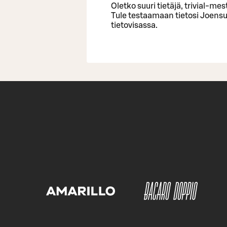
Oletko suuri tietäjä, trivial-me
Tule testaamaan tietosi Joen
tietovisassa.