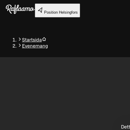
Gå till huvudinnehållet
Position
Helsingfors
Startsida
Evenemang
Tillbaka
Dett