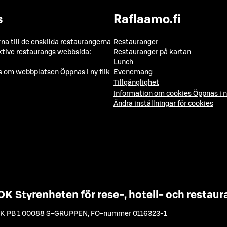
s
Raflaamo.fi
a till de enskilda restaurangerna
Restauranger
ktive restaurangs webbsida:
Restauranger på kartan
Lunch
ns om webbplatsen
Öppnas i ny flik
Evenemang
Tillgänglighet
Information om cookies
Öppnas i n
Ändra inställningar för cookies
OK Styrenheten för rese-, hotell- och resta
K PB 1 00088 S-GRUPPEN
,
FO-nummer 0116323-1