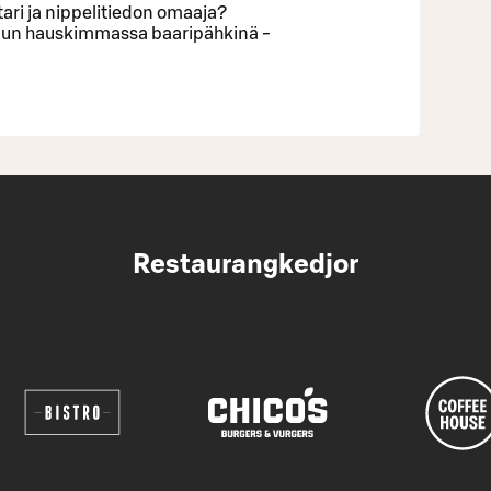
stari ja nippelitiedon omaaja?
suun hauskimmassa baaripähkinä -
Restaurangkedjor