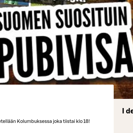
I d
etellään Kolumbuksessa joka tiistai klo 18!