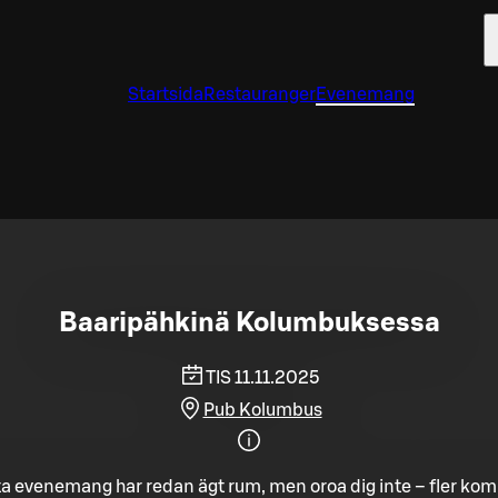
Startsida
Restauranger
Evenemang
Baaripähkinä Kolumbuksessa
TIS 11.11.2025
Pub Kolumbus
a evenemang har redan ägt rum, men oroa dig inte – fler ko