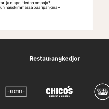
stari ja nippelitiedon omaaja?
suun hauskimmassa baaripähkinä -
Restaurangkedjor