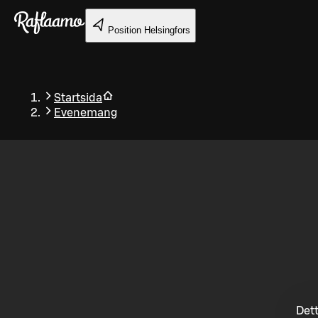
Gå till huvudinnehållet
Position
Helsingfors
Startsida
Evenemang
Tillbaka
Dett