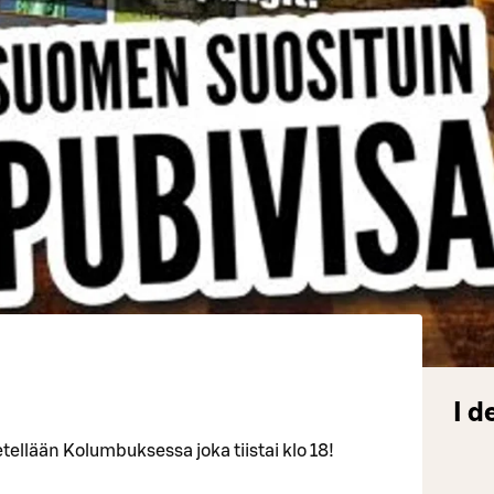
I d
etellään Kolumbuksessa joka tiistai klo 18!