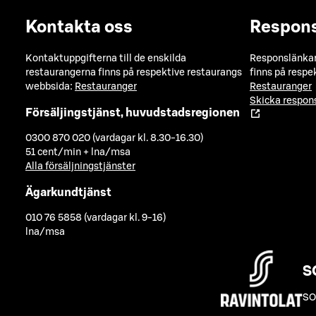
Kontakta oss
Respon
Kontaktuppgifterna till de enskilda
Responslänkarn
restaurangerna finns på respektive restaurangs
finns på respe
webbsida:
Restauranger
Restauranger
Skicka respo
Försäljingstjänst, huvudstadsregionen
0300 870 020 (vardagar kl. 8.30-16.30)
51 cent/min + lna/msa
Alla försäljningstjänster
Ägarkundtjänst
010 76 5858 (vardagar kl. 9-16)
lna/msa
S
SO