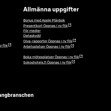
Allmänna uppgifter
Bonus med Apple Plånbok
Presentkort
Öppnas i ny flik
För medier
Dataskydd
Oiva-rapporter
Öppnas i ny flik
y flik
Arbetsplatser
Öppnas i ny flik
Boka mötesplatser
Öppnas i ny flik
Sokoshotels.fi
Öppnas i ny flik
urangbranschen