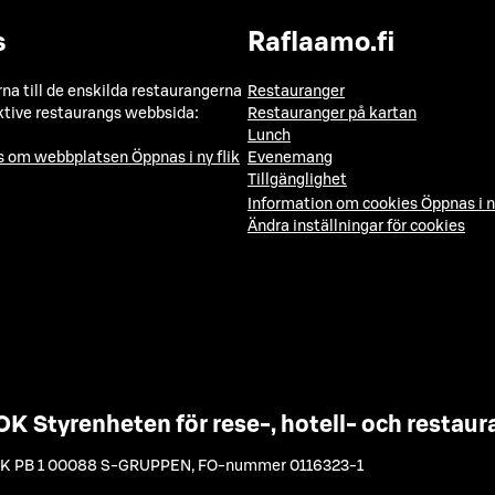
s
Raflaamo.fi
a till de enskilda restaurangerna
Restauranger
ktive restaurangs webbsida:
Restauranger på kartan
Lunch
ns om webbplatsen
Öppnas i ny flik
Evenemang
Tillgänglighet
Information om cookies
Öppnas i n
Ändra inställningar för cookies
OK Styrenheten för rese-, hotell- och resta
K PB 1 00088 S-GRUPPEN
,
FO-nummer 0116323-1