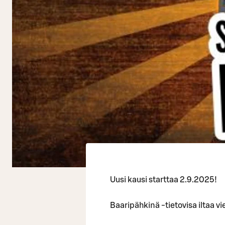
Uusi kausi starttaa 2.9.2025!
Baaripähkinä -tietovisa iltaa vi