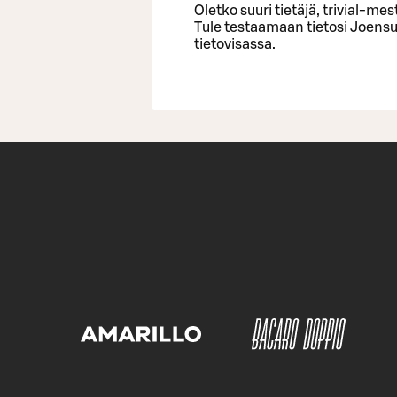
Oletko suuri tietäjä, trivial-me
Tule testaamaan tietosi Joen
tietovisassa.