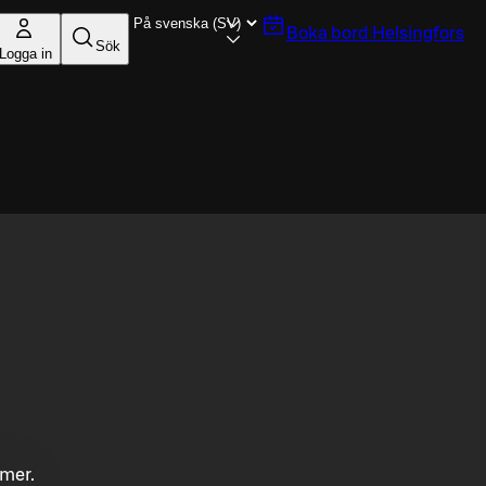
Boka bord
Helsingfors
Sök
Logga in
mmer.