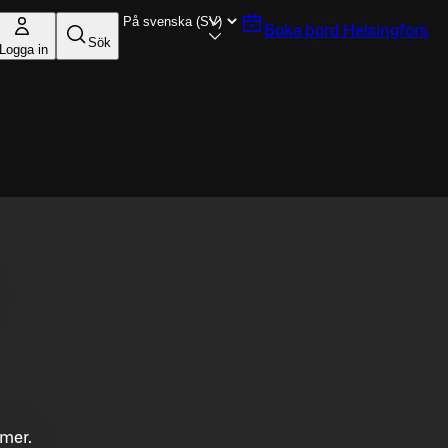
Boka bord
Helsingfors
Sök
Logga in
mmer.