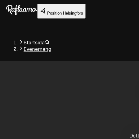
Gå till huvudinnehållet
Position
Helsingfors
Startsida
Evenemang
Tillbaka
Dett