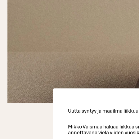
Uutta syntyy ja maailma liikkuu
Mikko Vaismaa haluaa liikkua si
annettavana vielä viiden vuos