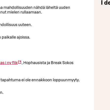
I d
aa mahdollisuuden nähdä läheltä uuden
anut mielen rullaamaan.
dollisuus uuteen.
paikalle ajoissa.
s i ny flik
, Hophausista ja Break Sokos
äli tapahtuma ei ole ennakkoon loppuunmyyty.
n.