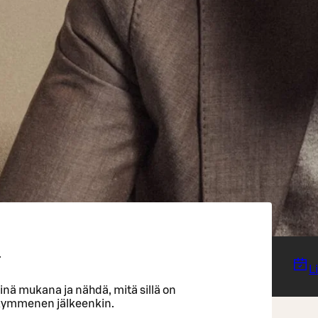
.
L
inä mukana ja nähdä, mitä sillä on
ikymmenen jälkeenkin.