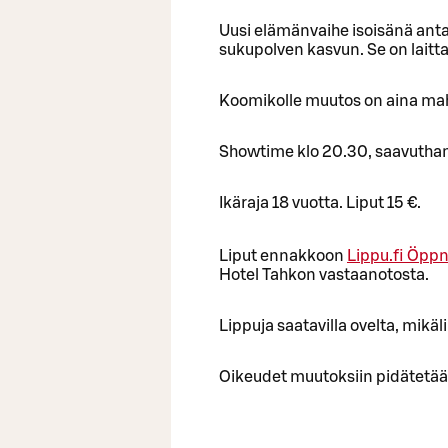
Uusi elämänvaihe isoisänä ant
sukupolven kasvun. Se on laitt
Koomikolle muutos on aina mah
Showtime klo 20.30, saavuthan 
Ikäraja 18 vuotta. Liput 15 €.
Liput ennakkoon
Lippu.fi
Öppna
Hotel Tahkon vastaanotosta.
Lippuja saatavilla ovelta, mik
Oikeudet muutoksiin pidätetää