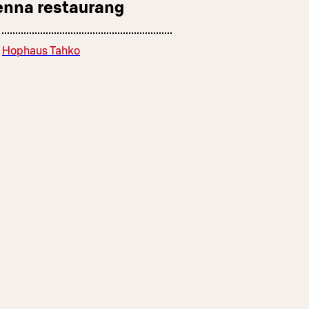
enna restaurang
Hophaus Tahko