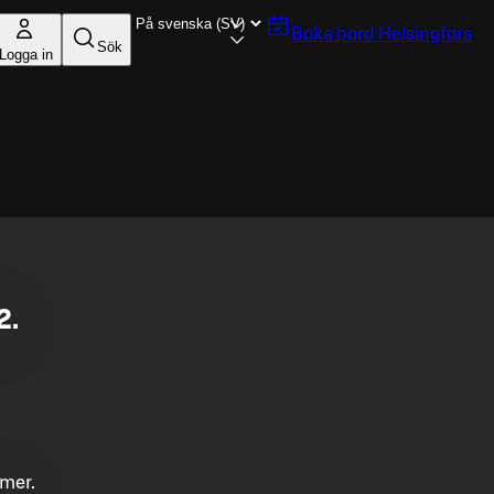
Boka bord
Helsingfors
Sök
Logga in
2.
mmer.