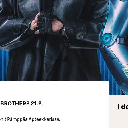
N BROTHERS 21.2.
I d
onit Pämppää Apteekkarissa.