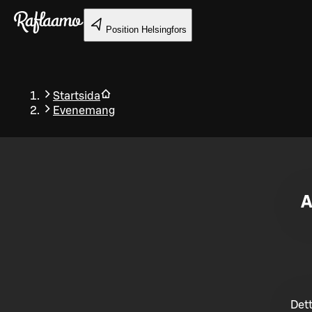
Gå till huvudinnehållet
Position
Helsingfors
Startsida
Evenemang
Tillbaka
A
Dett