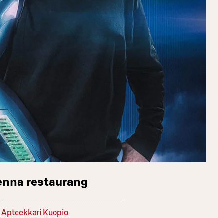
enna restaurang
Apteekkari Kuopio