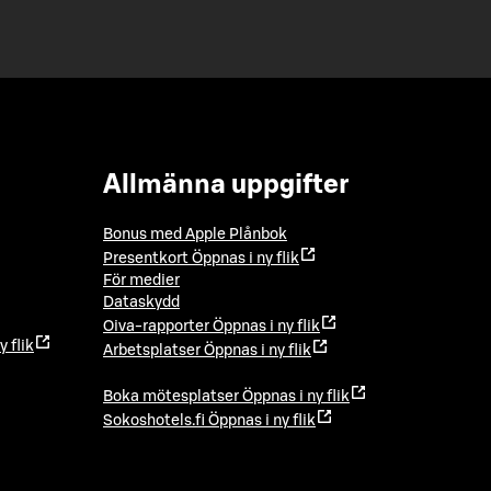
Allmänna uppgifter
Bonus med Apple Plånbok
Presentkort
Öppnas i ny flik
För medier
Dataskydd
Oiva-rapporter
Öppnas i ny flik
y flik
Arbetsplatser
Öppnas i ny flik
Boka mötesplatser
Öppnas i ny flik
Sokoshotels.fi
Öppnas i ny flik