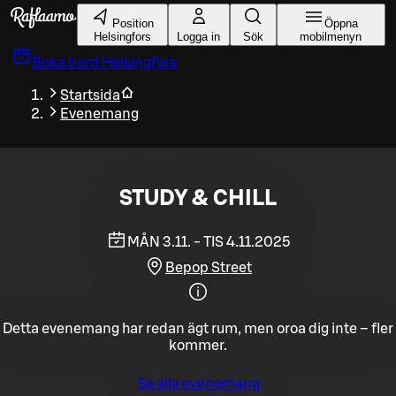
Gå till huvudinnehållet
Position
Öppna
Helsingfors
Logga in
Sök
mobilmenyn
Boka bord
Helsingfors
Startsida
Evenemang
STUDY & CHILL
MÅN 3.11. - TIS 4.11.2025
Bepop Street
Detta evenemang har redan ägt rum, men oroa dig inte – fler
kommer.
Se alla evenemang