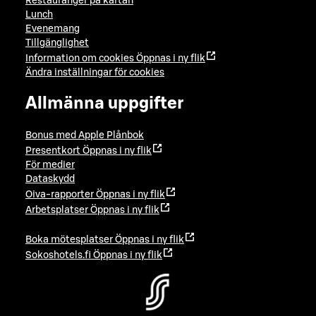
Restauranger på kartan
Lunch
Evenemang
Tillgänglighet
Information om cookies
Öppnas i ny flik
Ändra inställningar för cookies
Allmänna uppgifter
Bonus med Apple Plånbok
Presentkort
Öppnas i ny flik
För medier
Dataskydd
Oiva-rapporter
Öppnas i ny flik
Arbetsplatser
Öppnas i ny flik
Boka mötesplatser
Öppnas i ny flik
Sokoshotels.fi
Öppnas i ny flik