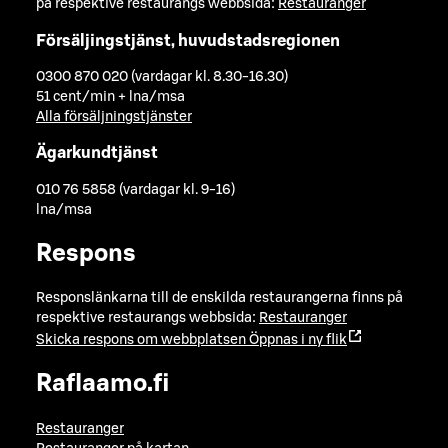
på respektive restaurangs webbsida:
Restauranger
Försäljingstjänst, huvudstadsregionen
0300 870 020 (vardagar kl. 8.30-16.30)
51 cent/min + lna/msa
Alla försäljningstjänster
Ägarkundtjänst
010 76 5858 (vardagar kl. 9-16)
lna/msa
Respons
Responslänkarna till de enskilda restaurangerna finns på
respektive restaurangs webbsida:
Restauranger
Skicka respons om webbplatsen
Öppnas i ny flik
Raflaamo.fi
Restauranger