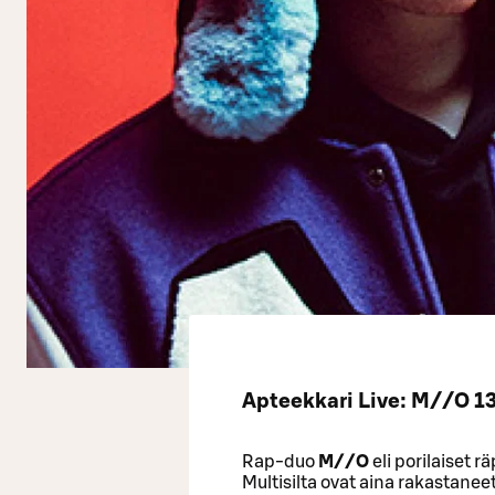
Apteekkari Live: M//O 13
Rap-duo
M//O
eli porilaiset r
Multisilta ovat aina rakastanee