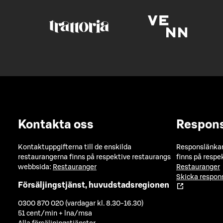
Kontakta oss
Respon
Kontaktuppgifterna till de enskilda
Responslänkarn
restaurangerna finns på respektive restaurangs
finns på respe
webbsida:
Restauranger
Restauranger
Skicka respo
Försäljingstjänst, huvudstadsregionen
0300 870 020 (vardagar kl. 8.30-16.30)
51 cent/min + lna/msa