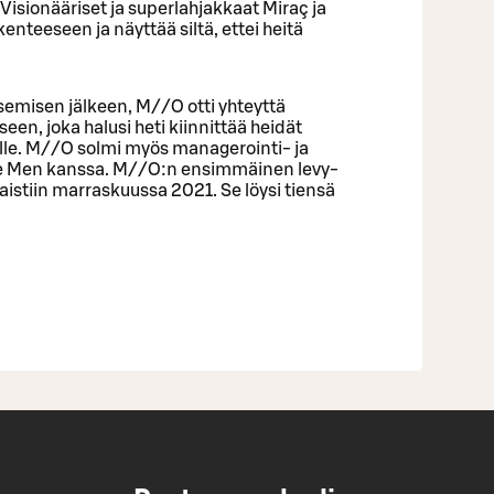
Visionääriset ja superlahjakkaat Miraç ja
kenteeseen ja näyttää siltä, ettei heitä
emisen jälkeen, M//O otti yhteyttä
en, joka halusi heti kiinnittää heidät
le. M//O solmi myös managerointi- ja
 Men kanssa. M//O:n ensimmäinen levy-
kaistiin marraskuussa 2021. Se löysi tiensä