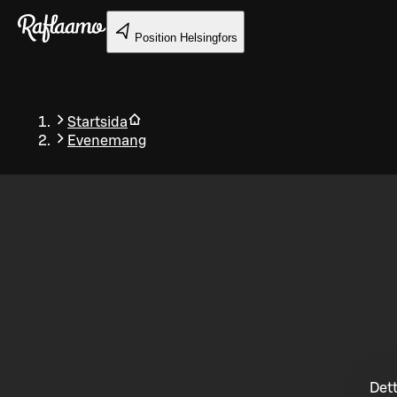
Gå till huvudinnehållet
Position
Helsingfors
Startsida
Evenemang
Tillbaka
Dett