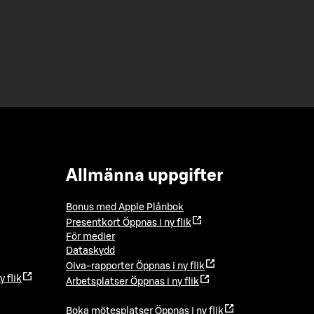
Allmänna uppgifter
Bonus med Apple Plånbok
Presentkort
Öppnas i ny flik
För medier
Dataskydd
Oiva-rapporter
Öppnas i ny flik
y flik
Arbetsplatser
Öppnas i ny flik
Boka mötesplatser
Öppnas i ny flik