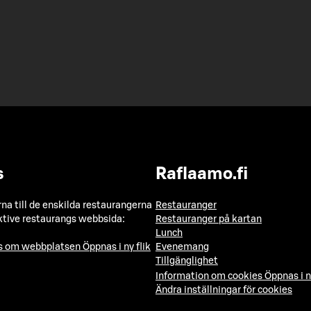
s
Raflaamo.fi
a till de enskilda restaurangerna
Restauranger
ktive restaurangs webbsida:
Restauranger på kartan
Lunch
ns om webbplatsen
Öppnas i ny flik
Evenemang
Tillgänglighet
Information om cookies
Öppnas i n
Ändra inställningar för cookies