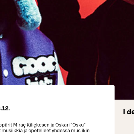
.12.
I d
äppärit Miraç Kiliçkesen ja Oskari “Osku”
t musiikkia ja opetelleet yhdessä musiikin