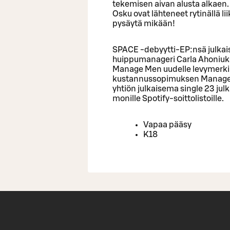
tekemisen aivan alusta alkaen. 
Osku ovat lähteneet rytinällä lii
pysäytä mikään!
SPACE -debyytti-EP:nsä julkais
huippumanageri Carla Ahoniukse
Manage Men uudelle levymerkil
kustannussopimuksen Manage
yhtiön julkaisema single 23 jul
monille Spotify-soittolistoille.
Vapaa pääsy
K18