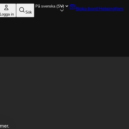
Boka bord
Helsingfors
Sök
Logga in
mmer.