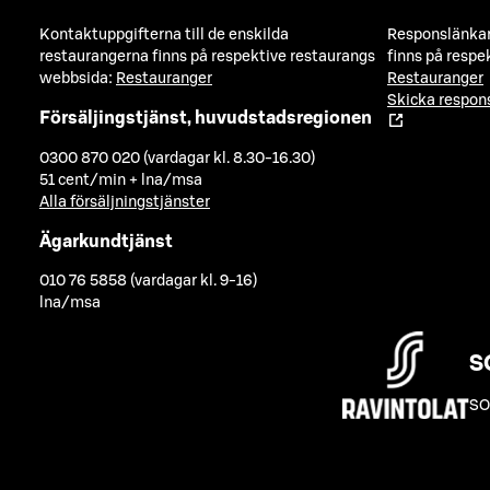
Kontaktuppgifterna till de enskilda
Responslänkarn
restaurangerna finns på respektive restaurangs
finns på respe
webbsida:
Restauranger
Restauranger
Skicka respo
Försäljingstjänst, huvudstadsregionen
0300 870 020 (vardagar kl. 8.30-16.30)
51 cent/min + lna/msa
Alla försäljningstjänster
Ägarkundtjänst
010 76 5858 (vardagar kl. 9-16)
lna/msa
S
SO