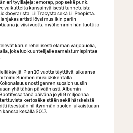
än eri tyylilajeja: emorap, pop sekä punk.
 vaikutteita kansainvälisesti tunnetuista
ckboyrarista, Lil Tracysta sekä Lil Peepistä.
hjakas artisti löysi musiikin pariin
tiaana ja viisi vuotta myöhemmin hän tuotti jo
levät karun rehellisesti elämän varjopuolia,
lla, joka luo kuuntelijalle samaistumispintaa
.
lläkävijä. Pian 10 vuotta täyttävä, aikaansa
mi toimi Suomen musiikkikentällä
Kokonaisuus nosti genren suosion uusiin
vuaan yhä tähän päivään asti. Albumin
Spotifyssa tänä päivänä jo yli 9 miljoonaa
, tarttuvista kertosäkeistään sekä härskeistä
soitti itsestään hillitymmän puolen julkaistuaan
 kanssa kesällä 2017.