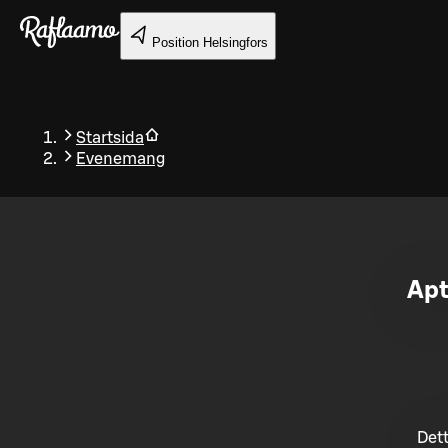
Gå till huvudinnehållet
Position
Helsingfors
Startsida
Evenemang
Tillbaka
Apt
Dett