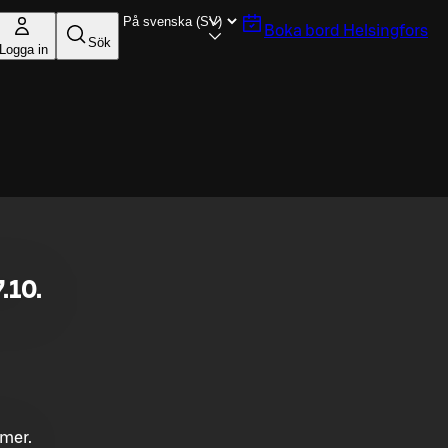
Boka bord
Helsingfors
Sök
Logga in
.10.
mmer.