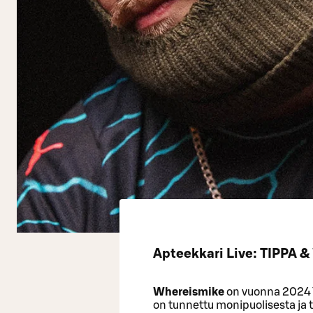
Apteekkari Live: TIPPA 
Whereismike
on vuonna 2024 Yl
on tunnettu monipuolisesta ja t