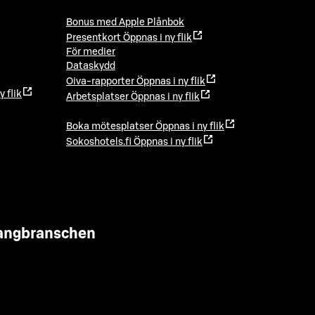
Bonus med Apple Plånbok
Presentkort
Öppnas i ny flik
För medier
Dataskydd
Oiva-rapporter
Öppnas i ny flik
y flik
Arbetsplatser
Öppnas i ny flik
Boka mötesplatser
Öppnas i ny flik
Sokoshotels.fi
Öppnas i ny flik
urangbranschen