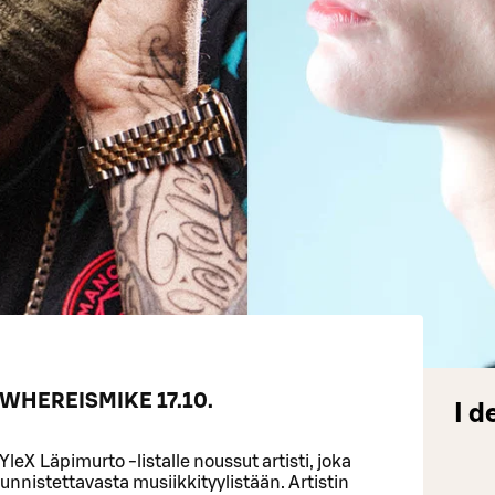
& WHEREISMIKE 17.10.
I d
eX Läpimurto -listalle noussut artisti, joka
unnistettavasta musiikkityylistään. Artistin