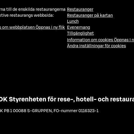
a till de enskilda restaurangerna
Restauranger
ktive restaurangs webbsida:
Restauranger på kartan
Lunch
ns om webbplatsen
Öppnas i ny flik
Evenemang
Tillgänglighet
Information om cookies
Öppnas i n
Ändra inställningar för cookies
OK Styrenheten för rese-, hotell- och resta
K PB 1 00088 S-GRUPPEN
,
FO-nummer 0116323-1