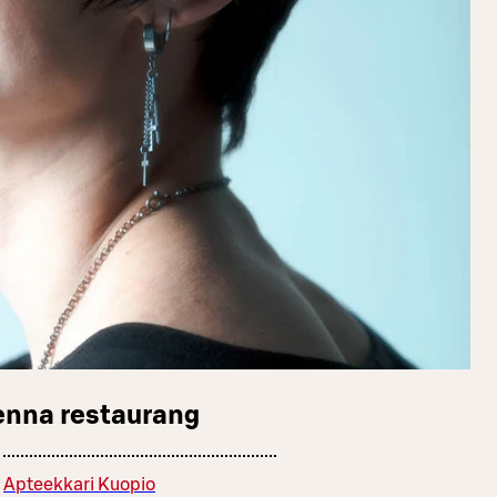
enna restaurang
Apteekkari Kuopio