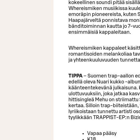
kokeellinen soundi pitää sisällä
Whereismiken musiikissa kuulee
emoräpin pioneereista, kuten Si
Haapajärveltä ponnistava monila
bänditoiminnan kautta jo 7-vuo
ensimmäisiä kappaleitaan.
Whereismiken kappaleet käsitte
romantisoiden melankoliaa tava
ja yhteenkuuluvuuden tunnetta
TIPPA
– Suomen trap-aallon ede
edellä oleva Nuari kukko -albu
käänteentekevänä julkaisuna. 
ulottuvuuksiin, joka jatkaa kas
hittisingleä Mehu on striimattu 
kertaa. Silloin trap-biiteistään
lyriikoistaan tunnettu artisti o
tyylikkään TRAPPIST-EP:n Bizin
Vapaa pääsy
K18