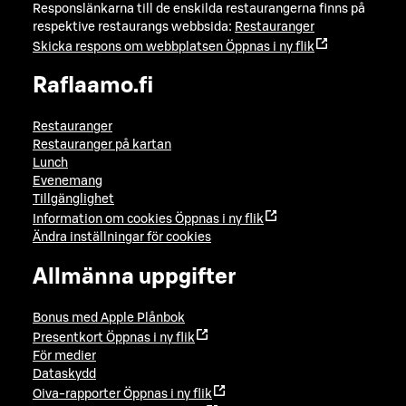
Responslänkarna till de enskilda restaurangerna finns på
respektive restaurangs webbsida:
Restauranger
Skicka respons om webbplatsen
Öppnas i ny flik
Raflaamo.fi
Restauranger
Restauranger på kartan
Lunch
Evenemang
Tillgänglighet
Information om cookies
Öppnas i ny flik
Ändra inställningar för cookies
Allmänna uppgifter
Bonus med Apple Plånbok
Presentkort
Öppnas i ny flik
För medier
Dataskydd
Oiva-rapporter
Öppnas i ny flik