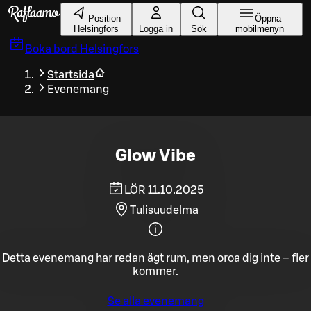
Gå till huvudinnehållet
Position
Öppna
Helsingfors
Logga in
Sök
mobilmenyn
Boka bord
Helsingfors
Startsida
Evenemang
Glow Vibe
LÖR 11.10.2025
Tulisuudelma
Detta evenemang har redan ägt rum, men oroa dig inte – fler
kommer.
Se alla evenemang