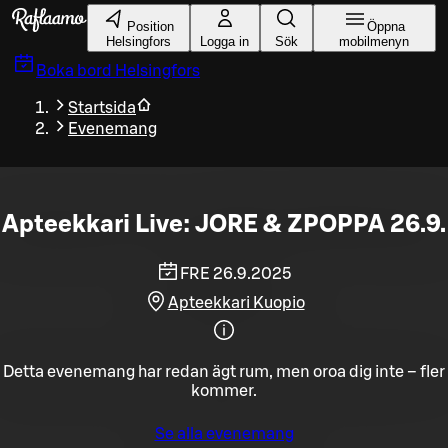
Gå till huvudinnehållet
Position
Öppna
Helsingfors
Logga in
Sök
mobilmenyn
Boka bord
Helsingfors
Startsida
Evenemang
Apteekkari Live: JORE & ZPOPPA 26.9.
FRE 26.9.2025
Apteekkari Kuopio
Detta evenemang har redan ägt rum, men oroa dig inte – fler
kommer.
Se alla evenemang