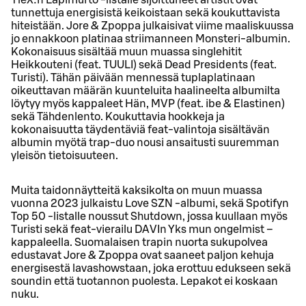
tunnettuja energisistä keikoistaan sekä koukuttavista
hiteistään. Jore & Zpoppa julkaisivat viime maaliskuussa
jo ennakkoon platinaa striimanneen Monsteri-albumin.
Kokonaisuus sisältää muun muassa singlehitit
Heikkouteni (feat. TUULI) sekä Dead Presidents (feat.
Turisti). Tähän päivään mennessä tuplaplatinaan
oikeuttavan määrän kuunteluita haalineelta albumilta
löytyy myös kappaleet Hän, MVP (feat. ibe & Elastinen)
sekä Tähdenlento. Koukuttavia hookkeja ja
kokonaisuutta täydentäviä feat-valintoja sisältävän
albumin myötä trap-duo nousi ansaitusti suuremman
yleisön tietoisuuteen.
Muita taidonnäytteitä kaksikolta on muun muassa
vuonna 2023 julkaistu Love SZN -albumi, sekä Spotifyn
Top 50 -listalle noussut Shutdown, jossa kuullaan myös
Turisti sekä feat-vierailu DAVIn Yks mun ongelmist –
kappaleella. Suomalaisen trapin nuorta sukupolvea
edustavat Jore & Zpoppa ovat saaneet paljon kehuja
energisestä lavashowstaan, joka erottuu edukseen sekä
soundin että tuotannon puolesta. Lepakot ei koskaan
nuku.