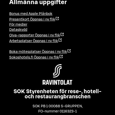
Allmänna uppgifter
Bonus med Apple Plånbok
Presentkort
Öppnas i ny flik
För medier
Dataskydd
Oiva-rapporter
Öppnas i ny flik
Arbetsplatser
Öppnas i ny flik
Boka mötesplatser
Öppnas i ny flik
Sokoshotels.fi
Öppnas i ny flik
SOK Styrenheten för rese-, hotell-
och restaurangbranschen
SOK PB 1 00088 S-GRUPPEN
,
FO-nummer 0116323-1