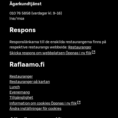
Ägarkundtjänst
010 76 5858 (vardagar kl. 9-16)
lna/msa
Respons
Responslänkarna till de enskilda restaurangerna finns på
respektive restaurangs webbsida:
Restauranger
Skicka respons om webbplatsen
Öppnas i ny flik
Raflaamo.fi
Restauranger
Restauranger på kartan
Lunch
Evenemang
Tillgänglighet
Information om cookies
Öppnas i ny flik
Ändra inställningar för cookies