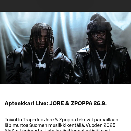
Apteekkari Live: JORE & ZPOPPA 26.9.
Toivottu Trap-duo Jore & Zpoppa tekevät parhaillaan
läpimurtoa Suomen musiikkikentällä. Vuoden 2025
YleX:n Läpimurto -listalle sijoittuneet artistit ovat