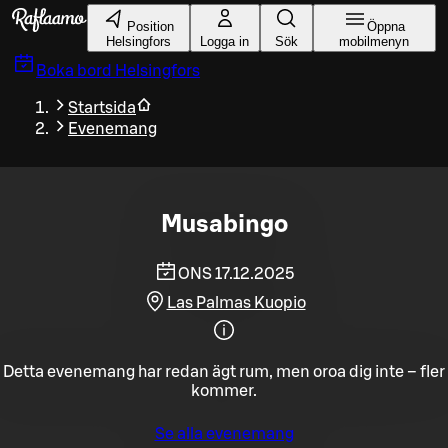
Gå till huvudinnehållet
Position
Öppna
Helsingfors
Logga in
Sök
mobilmenyn
Boka bord
Helsingfors
Startsida
Evenemang
Musabingo
ONS 17.12.2025
Las Palmas Kuopio
Detta evenemang har redan ägt rum, men oroa dig inte – fler
kommer.
Se alla evenemang