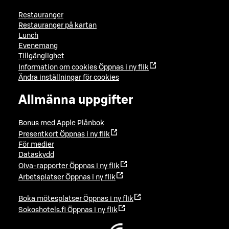
Restauranger
Restauranger på kartan
Lunch
Evenemang
Tillgänglighet
Information om cookies
Öppnas i ny flik
Ändra inställningar för cookies
Allmänna uppgifter
Bonus med Apple Plånbok
Presentkort
Öppnas i ny flik
För medier
Dataskydd
Oiva-rapporter
Öppnas i ny flik
Arbetsplatser
Öppnas i ny flik
Boka mötesplatser
Öppnas i ny flik
Sokoshotels.fi
Öppnas i ny flik