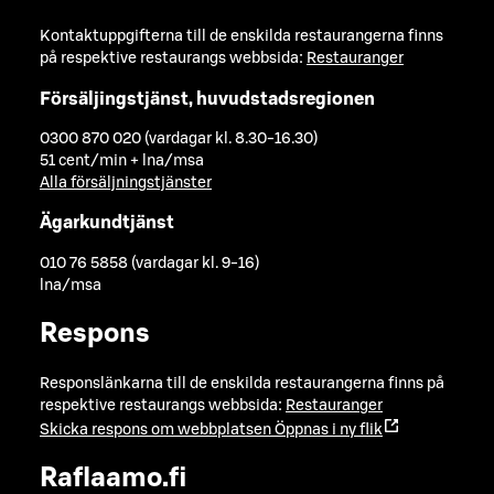
Kontaktuppgifterna till de enskilda restaurangerna finns
på respektive restaurangs webbsida:
Restauranger
Försäljingstjänst, huvudstadsregionen
0300 870 020 (vardagar kl. 8.30-16.30)
51 cent/min + lna/msa
Alla försäljningstjänster
Ägarkundtjänst
010 76 5858 (vardagar kl. 9-16)
lna/msa
Respons
Responslänkarna till de enskilda restaurangerna finns på
respektive restaurangs webbsida:
Restauranger
Skicka respons om webbplatsen
Öppnas i ny flik
Raflaamo.fi