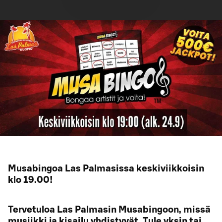
Musabingoa Las Palmasissa keskiviikkoisin
klo 19.00!
Tervetuloa Las Palmasin Musabingoon, missä
musiikki ja kisailu yhdistyvät. Tule yksin tai