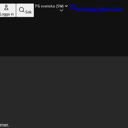
Boka bord
Helsingfors
Sök
Logga in
mmer.