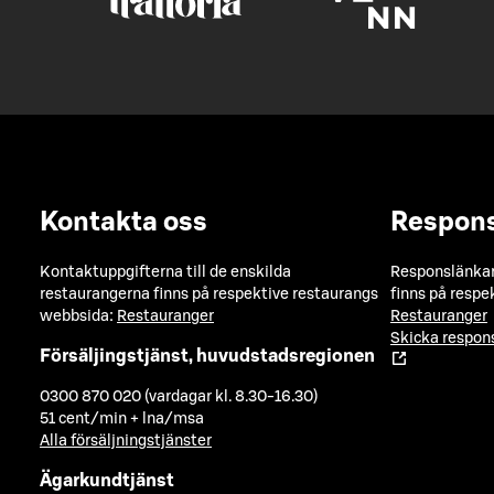
Kontakta oss
Respon
Kontaktuppgifterna till de enskilda
Responslänkarn
restaurangerna finns på respektive restaurangs
finns på respe
webbsida:
Restauranger
Restauranger
Skicka respo
Försäljingstjänst, huvudstadsregionen
0300 870 020 (vardagar kl. 8.30-16.30)
51 cent/min + lna/msa
Alla försäljningstjänster
Ägarkundtjänst