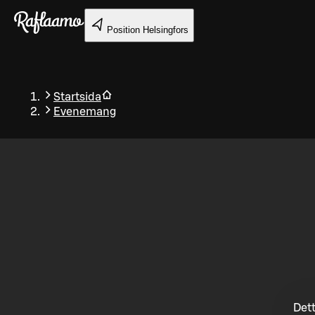
Gå till huvudinnehållet
Position
Helsingfors
Startsida
Evenemang
Tillbaka
Dett