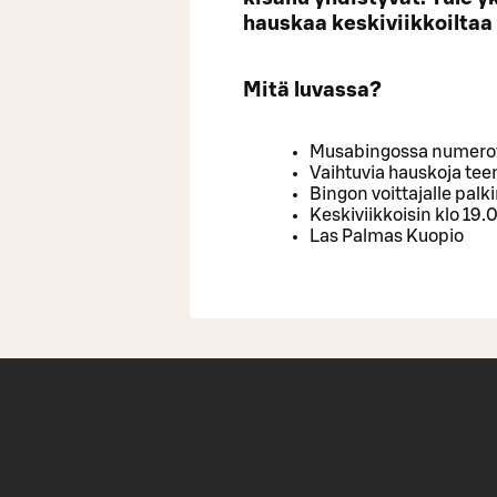
hauskaa keskiviikkoiltaa
Mitä luvassa?
Musabingossa numerot 
Vaihtuvia hauskoja te
Bingon voittajalle palk
Keskiviikkoisin klo 19.
Las Palmas Kuopio