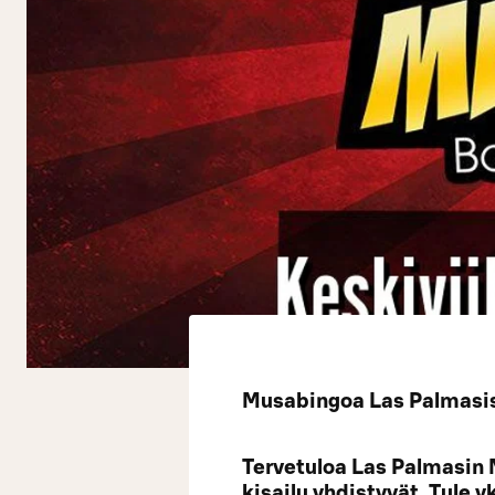
Musabingoa Las Palmasiss
Tervetuloa Las Palmasin 
kisailu yhdistyvät. Tule 