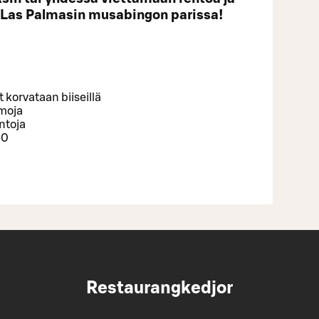
 Las Palmasin musabingon parissa!
korvataan biiseillä
emoja
intoja
00
Restaurangkedjor