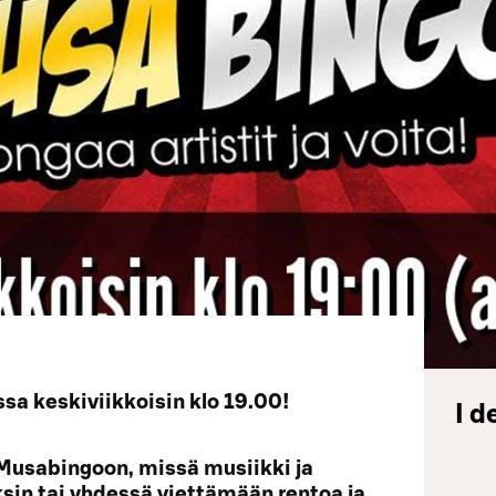
a keskiviikkoisin klo 19.00!
I d
Musabingoon, missä musiikki ja
yksin tai yhdessä viettämään rentoa ja