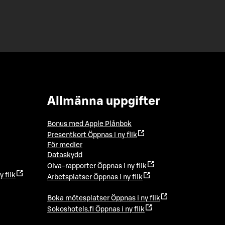
Allmänna uppgifter
Bonus med Apple Plånbok
Presentkort
Öppnas i ny flik
För medier
Dataskydd
Oiva-rapporter
Öppnas i ny flik
y flik
Arbetsplatser
Öppnas i ny flik
Boka mötesplatser
Öppnas i ny flik
Sokoshotels.fi
Öppnas i ny flik