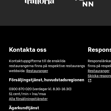
Kontakta oss
Respon
Kontaktuppgifterna till de enskilda
Responslänkarn
restaurangerna finns på respektive restaurangs
finns på respe
webbsida:
Restauranger
Restauranger
Skicka respo
Försäljingstjänst, huvudstadsregionen
0300 870 020 (vardagar kl. 8.30-16.30)
51 cent/min + lna/msa
Alla försäljningstjänster
Ägarkundtjänst