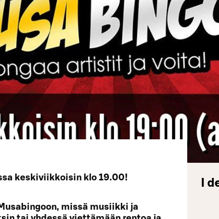
a keskiviikkoisin klo 19.00!
I d
Musabingoon, missä musiikki ja
yksin tai yhdessä viettämään rentoa ja