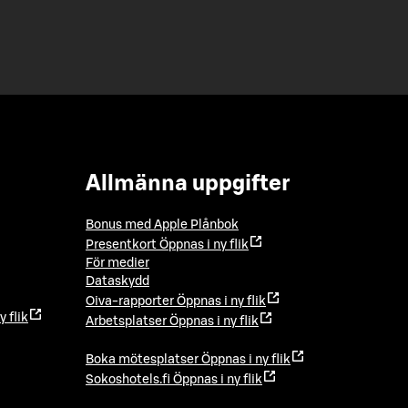
Allmänna uppgifter
Bonus med Apple Plånbok
Presentkort
Öppnas i ny flik
För medier
Dataskydd
Oiva-rapporter
Öppnas i ny flik
y flik
Arbetsplatser
Öppnas i ny flik
Boka mötesplatser
Öppnas i ny flik
Sokoshotels.fi
Öppnas i ny flik