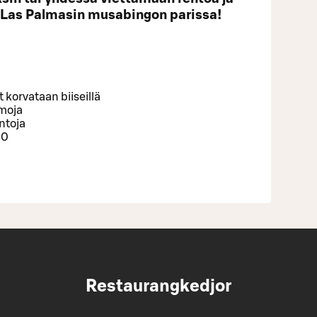
 Las Palmasin musabingon parissa!
korvataan biiseillä
emoja
intoja
00
Restaurangkedjor