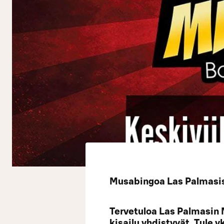
Musabingoa Las Palmasiss
Tervetuloa Las Palmasin 
kisailu yhdistyvät. Tule 