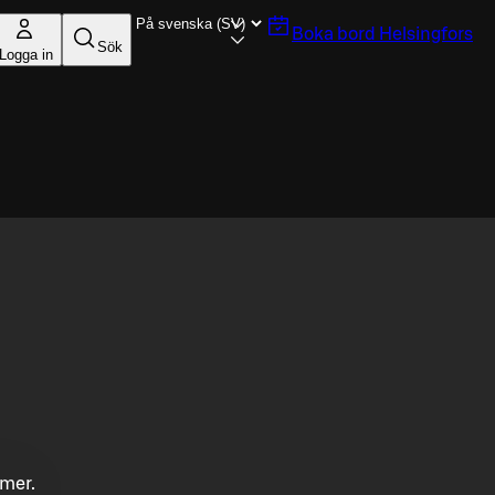
Boka bord
Helsingfors
Sök
Logga in
mmer.