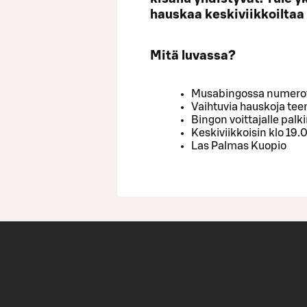
hauskaa keskiviikkoiltaa
Mitä luvassa?
Musabingossa numerot 
Vaihtuvia hauskoja te
Bingon voittajalle palk
Keskiviikkoisin klo 19.
Las Palmas Kuopio