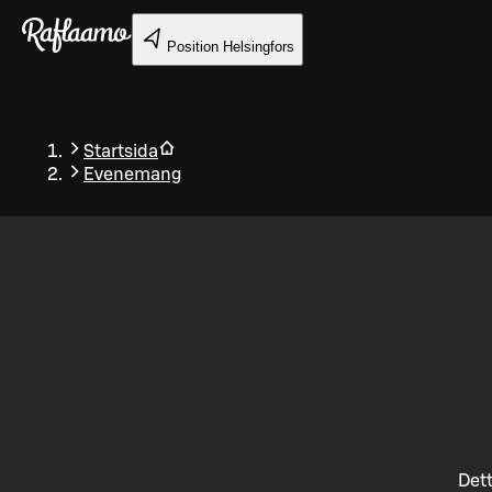
Gå till huvudinnehållet
Position
Helsingfors
Startsida
Evenemang
Tillbaka
Dett