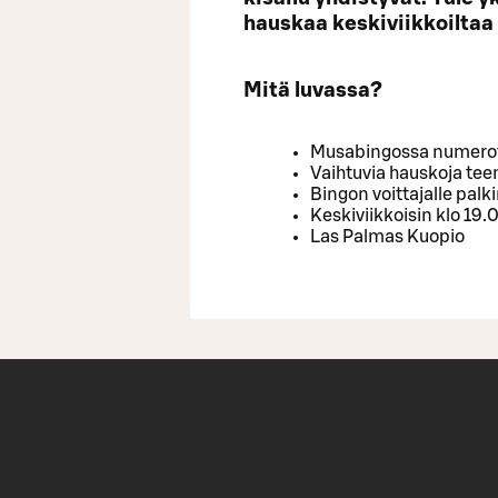
hauskaa keskiviikkoiltaa
Mitä luvassa?
Musabingossa numerot 
Vaihtuvia hauskoja te
Bingon voittajalle palk
Keskiviikkoisin klo 19.
Las Palmas Kuopio