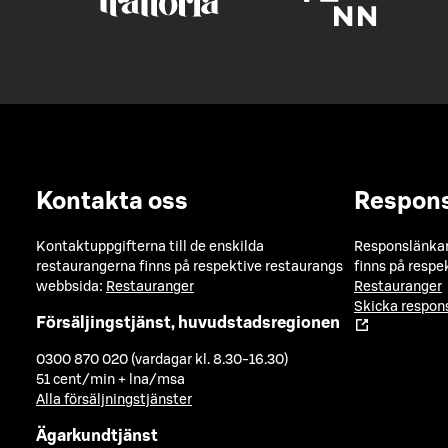
Kontakta oss
Respon
Kontaktuppgifterna till de enskilda
Responslänkarn
restaurangerna finns på respektive restaurangs
finns på respe
webbsida:
Restauranger
Restauranger
Skicka respo
Försäljingstjänst, huvudstadsregionen
0300 870 020 (vardagar kl. 8.30-16.30)
51 cent/min + lna/msa
Alla försäljningstjänster
Ägarkundtjänst