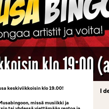
a keskiviikkoisin klo 19.00!
I d
Musabingoon, missä musiikki ja
yksin tai yhdessä viettämään rentoa ja