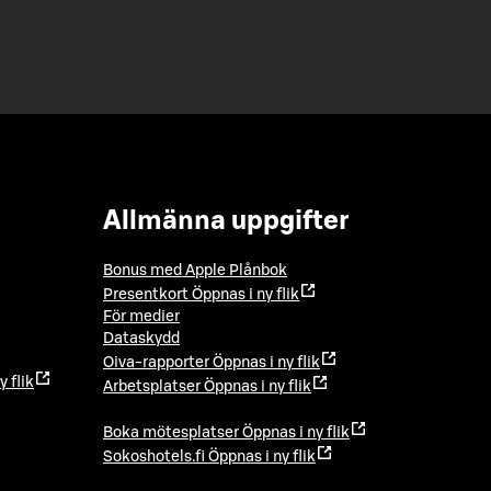
Allmänna uppgifter
Bonus med Apple Plånbok
Presentkort
Öppnas i ny flik
För medier
Dataskydd
Oiva-rapporter
Öppnas i ny flik
y flik
Arbetsplatser
Öppnas i ny flik
Boka mötesplatser
Öppnas i ny flik
Sokoshotels.fi
Öppnas i ny flik