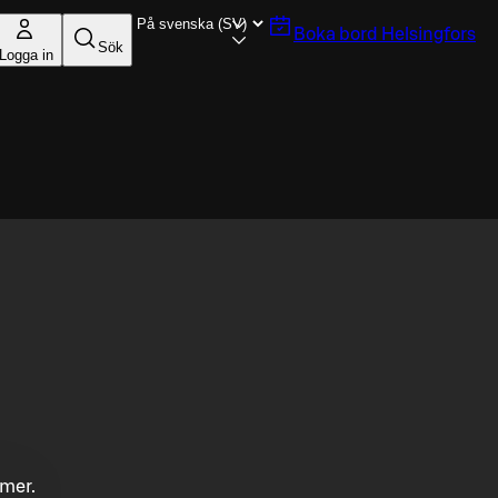
Boka bord
Helsingfors
Sök
Logga in
mmer.