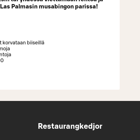
 Las Palmasin musabingon parissa!
korvataan biiseillä
emoja
intoja
00
Restaurangkedjor