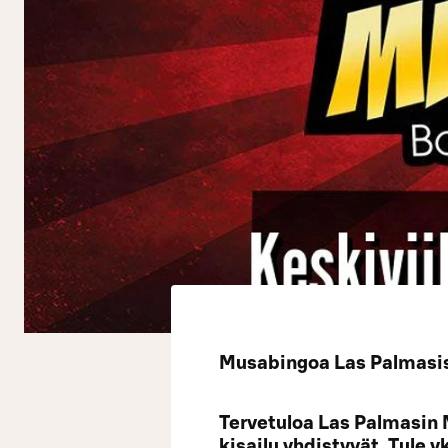
Musabingoa Las Palmasiss
Tervetuloa Las Palmasin 
kisailu yhdistyvät. Tule 