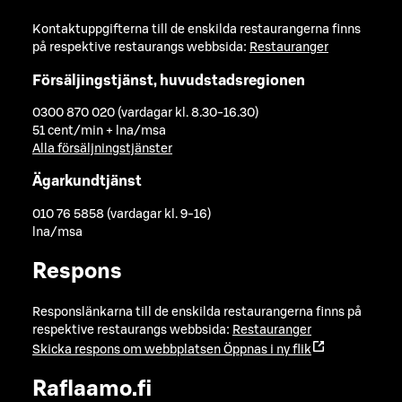
Kontaktuppgifterna till de enskilda restaurangerna finns
på respektive restaurangs webbsida:
Restauranger
Försäljingstjänst, huvudstadsregionen
0300 870 020 (vardagar kl. 8.30-16.30)
51 cent/min + lna/msa
Alla försäljningstjänster
Ägarkundtjänst
010 76 5858 (vardagar kl. 9-16)
lna/msa
Respons
Responslänkarna till de enskilda restaurangerna finns på
respektive restaurangs webbsida:
Restauranger
Skicka respons om webbplatsen
Öppnas i ny flik
Raflaamo.fi