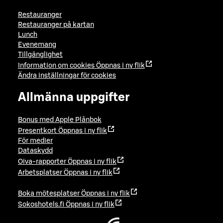
Restauranger
Restauranger på kartan
Lunch
Evenemang
Tillgänglighet
Information om cookies
Öppnas i ny flik
Ändra inställningar för cookies
Allmänna uppgifter
Bonus med Apple Plånbok
Presentkort
Öppnas i ny flik
För medier
Dataskydd
Oiva-rapporter
Öppnas i ny flik
Arbetsplatser
Öppnas i ny flik
Boka mötesplatser
Öppnas i ny flik
Sokoshotels.fi
Öppnas i ny flik