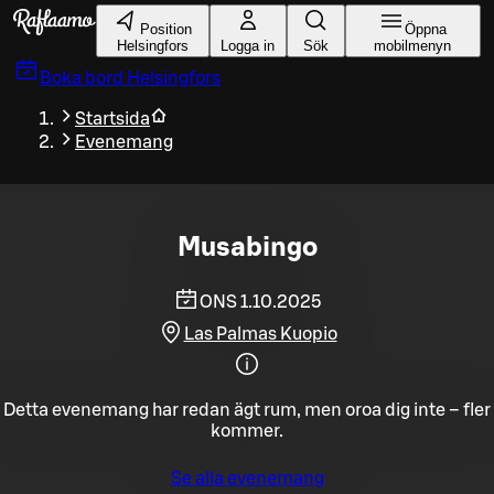
Gå till huvudinnehållet
Position
Öppna
Helsingfors
Logga in
Sök
mobilmenyn
Boka bord
Helsingfors
Startsida
Evenemang
Musabingo
ONS 1.10.2025
Las Palmas Kuopio
Detta evenemang har redan ägt rum, men oroa dig inte – fler
kommer.
Se alla evenemang