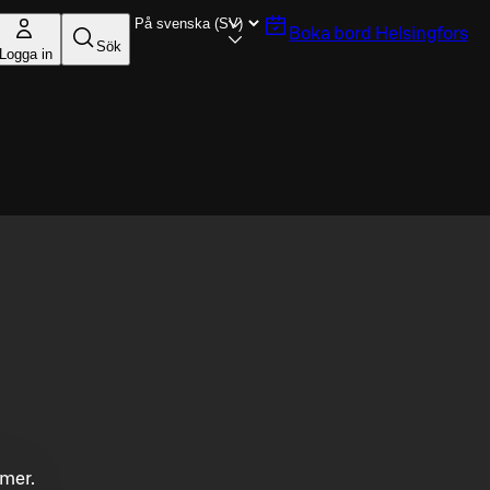
Boka bord
Helsingfors
Sök
Logga in
mmer.