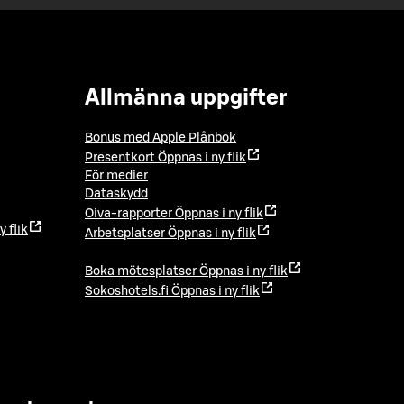
Allmänna uppgifter
Bonus med Apple Plånbok
Presentkort
Öppnas i ny flik
För medier
Dataskydd
Oiva-rapporter
Öppnas i ny flik
y flik
Arbetsplatser
Öppnas i ny flik
Boka mötesplatser
Öppnas i ny flik
Sokoshotels.fi
Öppnas i ny flik