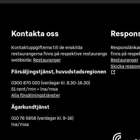
Kontakta oss
Respon
Kontaktuppgifterna till de enskilda
Responslänkarn
restaurangerna finns på respektive restaurangs
finns på respe
webbsida:
Restauranger
Restauranger
Skicka respo
Försäljingstjänst, huvudstadsregionen
0300 870 020 (vardagar kl. 8.30-16.30)
51 cent/min + lna/msa
Alla försäljningstjänster
Ägarkundtjänst
010 76 5858 (vardagar kl. 9-16)
lna/msa