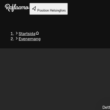
Gå till huvudinnehållet
Position
Helsingfors
Startsida
Evenemang
Tillbaka
Dett