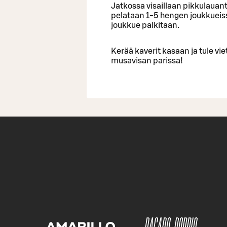
Jatkossa visaillaan pikkulauanta
pelataan 1-5 hengen joukkueissa
joukkue palkitaan.
Kerää kaverit kasaan ja tule vi
musavisan parissa!