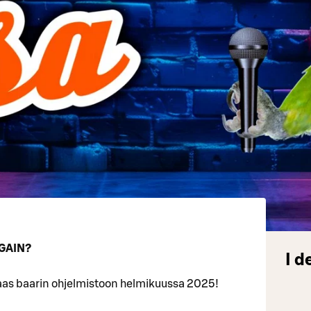
GAIN?
I d
aas baarin ohjelmistoon helmikuussa 2025!