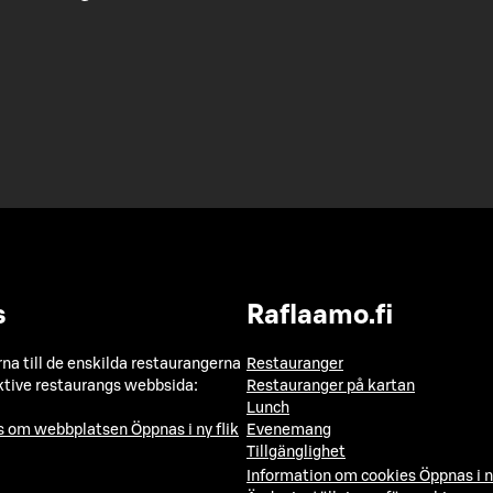
s
Raflaamo.fi
a till de enskilda restaurangerna
Restauranger
ktive restaurangs webbsida:
Restauranger på kartan
Lunch
ns om webbplatsen
Öppnas i ny flik
Evenemang
Tillgänglighet
Information om cookies
Öppnas i n