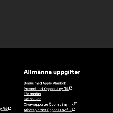
Allmänna uppgifter
Bonus med Apple Plånbok
Presentkort
Öppnas i ny flik
För medier
Dataskydd
Oiva-rapporter
Öppnas i ny flik
y flik
Arbetsplatser
Öppnas i ny flik