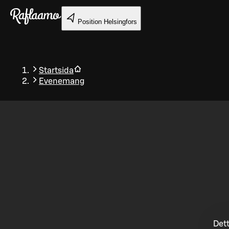
Gå till huvudinnehållet
Position
Helsingfors
Startsida
Evenemang
Tillbaka
Dett