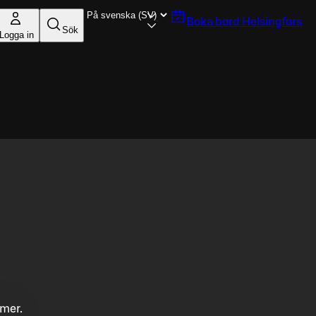
Boka bord
Helsingfors
Sök
Logga in
mmer.