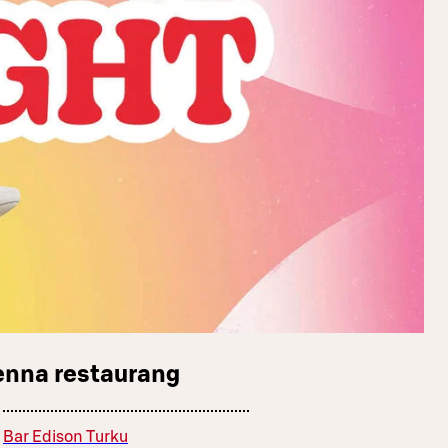
enna restaurang
Bar Edison Turku