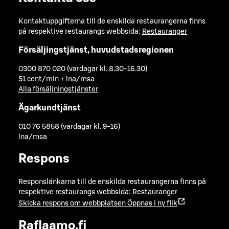
Kontaktuppgifterna till de enskilda restaurangerna finns
på respektive restaurangs webbsida:
Restauranger
Försäljingstjänst, huvudstadsregionen
0300 870 020 (vardagar kl. 8.30-16.30)
51 cent/min + lna/msa
Alla försäljningstjänster
Ägarkundtjänst
010 76 5858 (vardagar kl. 9-16)
lna/msa
Respons
Responslänkarna till de enskilda restaurangerna finns på
respektive restaurangs webbsida:
Restauranger
Skicka respons om webbplatsen
Öppnas i ny flik
Raflaamo.fi