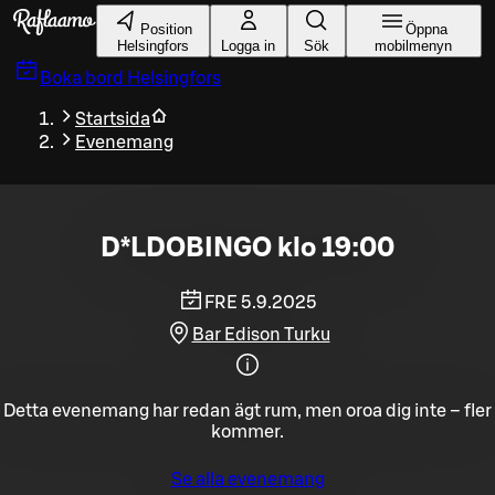
Gå till huvudinnehållet
Position
Öppna
Helsingfors
Logga in
Sök
mobilmenyn
Boka bord
Helsingfors
Startsida
Evenemang
D*LDOBINGO klo 19:00
FRE 5.9.2025
Bar Edison Turku
Detta evenemang har redan ägt rum, men oroa dig inte – fler
kommer.
Se alla evenemang