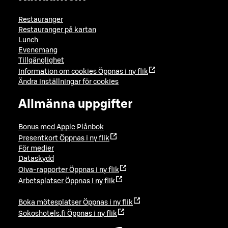
Restauranger
Restauranger på kartan
Lunch
Evenemang
Tillgänglighet
Information om cookies
Öppnas i ny flik
Ändra inställningar för cookies
Allmänna uppgifter
Bonus med Apple Plånbok
Presentkort
Öppnas i ny flik
För medier
Dataskydd
Oiva-rapporter
Öppnas i ny flik
Arbetsplatser
Öppnas i ny flik
Boka mötesplatser
Öppnas i ny flik
Sokoshotels.fi
Öppnas i ny flik