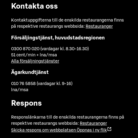
Kontakta oss
Kontaktuppgifterna till de enskilda restaurangerna finns
på respektive restaurangs webbsida:
Restauranger
Försäljingstjänst, huvudstadsregionen
0300 870 020 (vardagar kl. 8.30-16.30)
51 cent/min + lna/msa
Alla försäljningstjänster
Ägarkundtjänst
010 76 5858 (vardagar kl. 9-16)
lna/msa
Respons
Responslänkarna till de enskilda restaurangerna finns på
respektive restaurangs webbsida:
Restauranger
Skicka respons om webbplatsen
Öppnas i ny flik