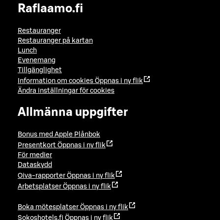
Raflaamo.fi
Restauranger
Restauranger på kartan
Lunch
Evenemang
Tillgänglighet
Information om cookies
Öppnas i ny flik
Ändra inställningar för cookies
Allmänna uppgifter
Bonus med Apple Plånbok
Presentkort
Öppnas i ny flik
För medier
Dataskydd
Oiva-rapporter
Öppnas i ny flik
Arbetsplatser
Öppnas i ny flik
Boka mötesplatser
Öppnas i ny flik
Sokoshotels.fi
Öppnas i ny flik