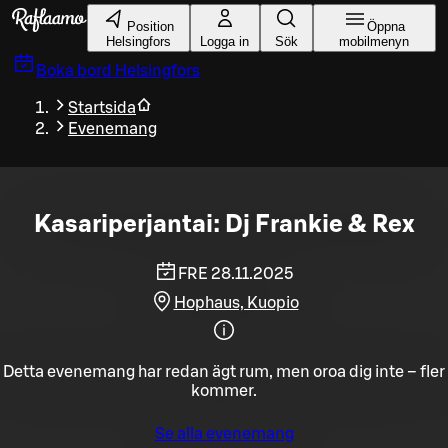
Gå till huvudinnehållet
Position
Öppna
Helsingfors
Logga in
Sök
mobilmenyn
Boka bord
Helsingfors
Startsida
Evenemang
Kasariperjantai: Dj Frankie & Rex
FRE 28.11.2025
Hophaus, Kuopio
Detta evenemang har redan ägt rum, men oroa dig inte – fler
kommer.
Se alla evenemang