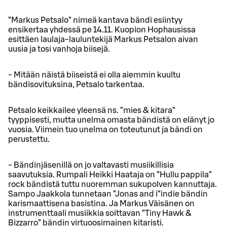
”Markus Petsalo” nimeä kantava bändi esiintyy
ensikertaa yhdessä pe 14.11. Kuopion Hophausissa
esittäen laulaja-lauluntekijä Markus Petsalon aivan
uusia ja tosi vanhoja biisejä.
- Mitään näistä biiseistä ei olla aiemmin kuultu
bändisovituksina, Petsalo tarkentaa.
Petsalo keikkailee yleensä ns. ”mies & kitara”
tyyppisesti, mutta unelma omasta bändistä on elänyt jo
vuosia. Viimein tuo unelma on toteutunut ja bändi on
perustettu.
- Bändinjäsenillä on jo valtavasti musiikillisia
saavutuksia. Rumpali Heikki Haataja on ”Hullu pappila”
rock bändistä tuttu nuoremman sukupolven kannuttaja.
Sampo Jaakkola tunnetaan ”Jonas and i”indie bändin
karismaattisena basistina. Ja Markus Väisänen on
instrumenttaali musiikkia soittavan ”Tiny Hawk &
Bizzarro” bändin virtuoosimainen kitaristi.