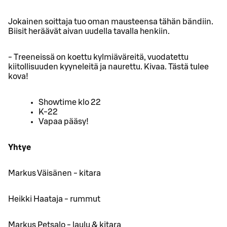
Jokainen soittaja tuo oman mausteensa tähän bändiin.
Biisit heräävät aivan uudella tavalla henkiin.
- Treeneissä on koettu kylmiäväreitä, vuodatettu
kiitollisuuden kyyneleitä ja naurettu. Kivaa. Tästä tulee
kova!
Showtime klo 22
K-22
Vapaa pääsy!
Yhtye
Markus Väisänen - kitara
Heikki Haataja - rummut
Markus Petsalo - laulu & kitara