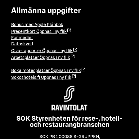
Allmänna uppgifter
Bonus med Apple Plånbok
Presentkort
Öppnas i ny flik
För medier
Dataskydd
Oiva-rapporter
Öppnas i ny flik
Arbetsplatser
Öppnas i ny flik
Boka mötesplatser
Öppnas i ny flik
Sokoshotels.fi
Öppnas i ny flik
SOK Styrenheten för rese-, hotell-
och restaurangbranschen
SOK PB 1 00088 S-GRUPPEN
,