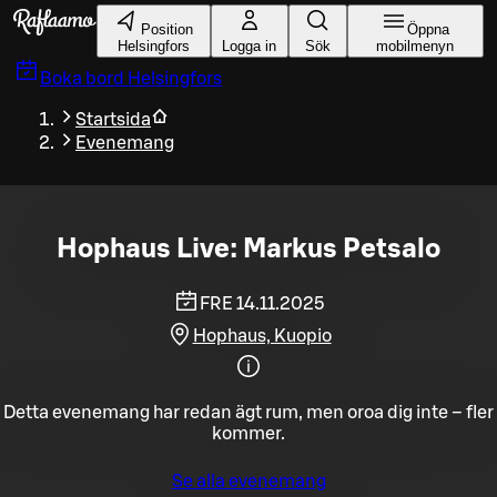
Gå till huvudinnehållet
Position
Öppna
Helsingfors
Logga in
Sök
mobilmenyn
Boka bord
Helsingfors
Startsida
Evenemang
Hophaus Live: Markus Petsalo
FRE 14.11.2025
Hophaus, Kuopio
Detta evenemang har redan ägt rum, men oroa dig inte – fler
kommer.
Se alla evenemang