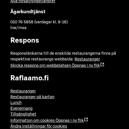
Alla försäljningstjänster
Ägarkundtjänst
010 76 5858 (vardagar kl. 9-16)
lna/msa
Respons
Responslänkarna till de enskilda restaurangerna finns på
respektive restaurangs webbsida:
Restauranger
Skicka respons om webbplatsen
Öppnas i ny flik
Raflaamo.fi
Restauranger
Restauranger på kartan
Lunch
Evenemang
Tillgänglighet
Information om cookies
Öppnas i ny flik
Ändra inställningar för cookies