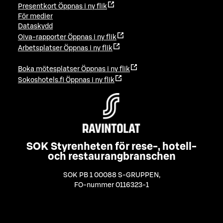
Presentkort
Öppnas i ny flik
För medier
Dataskydd
Oiva-rapporter
Öppnas i ny flik
Arbetsplatser
Öppnas i ny flik
Boka mötesplatser
Öppnas i ny flik
Sokoshotels.fi
Öppnas i ny flik
SOK Styrenheten för rese-, hotell-
och restaurangbranschen
SOK PB 1 00088 S-GRUPPEN
,
FO-nummer 0116323-1