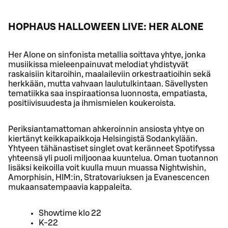
HOPHAUS HALLOWEEN LIVE: HER ALONE
Her Alone on sinfonista metallia soittava yhtye, jonka
musiikissa mieleenpainuvat melodiat yhdistyvät
raskaisiin kitaroihin, maalaileviin orkestraatioihin sekä
herkkään, mutta vahvaan laulutulkintaan. Sävellysten
tematiikka saa inspiraationsa luonnosta, empatiasta,
positiivisuudesta ja ihmismielen koukeroista.
Periksiantamattoman ahkeroinnin ansiosta yhtye on
kiertänyt keikkapaikkoja Helsingistä Sodankylään.
Yhtyeen tähänastiset singlet ovat keränneet Spotifyssa
yhteensä yli puoli miljoonaa kuuntelua. Oman tuotannon
lisäksi keikoilla voit kuulla muun muassa Nightwishin,
Amorphisin, HIM:in, Stratovariuksen ja Evanescencen
mukaansatempaavia kappaleita.
Showtime klo 22
K-22