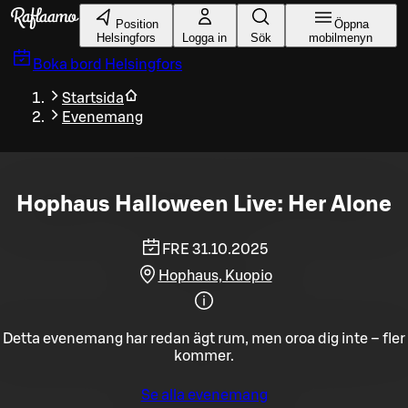
Gå till huvudinnehållet
Position
Öppna
Helsingfors
Logga in
Sök
mobilmenyn
Boka bord
Helsingfors
Startsida
Evenemang
Hophaus Halloween Live: Her Alone
FRE 31.10.2025
Hophaus, Kuopio
Detta evenemang har redan ägt rum, men oroa dig inte – fler
kommer.
Se alla evenemang