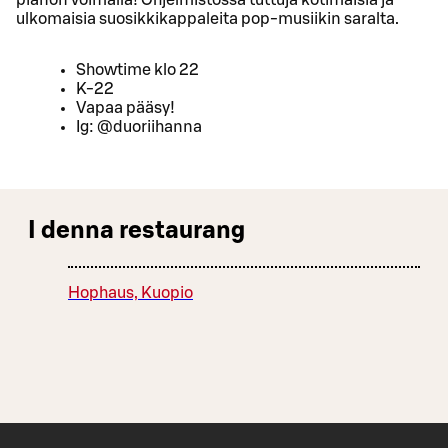
pianon voimalla! Ohjelmistossa tuttuja kotimaisia ja
ulkomaisia suosikkikappaleita pop-musiikin saralta.
Showtime klo 22
K-22
Vapaa pääsy!
Ig: @duoriihanna
I denna restaurang
Hophaus, Kuopio