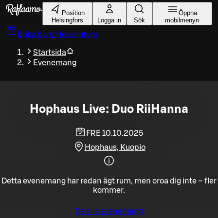
Gå till huvudinnehållet
Position
Öppna
Helsingfors
Logga in
Sök
mobilmenyn
Boka bord
Helsingfors
Startsida
Evenemang
Hophaus Live: Duo RiiHanna
FRE 10.10.2025
Hophaus, Kuopio
Detta evenemang har redan ägt rum, men oroa dig inte – fler
kommer.
Se alla evenemang