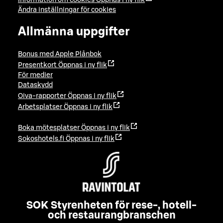
Information om cookies
Öppnas i ny flik
Ändra inställningar för cookies
Allmänna uppgifter
Bonus med Apple Plånbok
Presentkort
Öppnas i ny flik
För medier
Dataskydd
Oiva-rapporter
Öppnas i ny flik
Arbetsplatser
Öppnas i ny flik
Boka mötesplatser
Öppnas i ny flik
Sokoshotels.fi
Öppnas i ny flik
SOK Styrenheten för rese-, hotell-
och restaurangbranschen