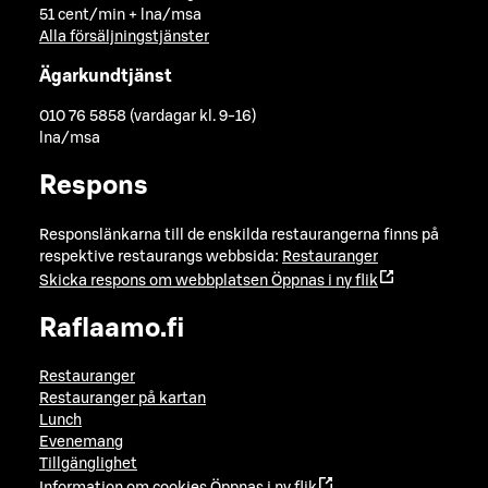
51 cent/min + lna/msa
Alla försäljningstjänster
Ägarkundtjänst
010 76 5858 (vardagar kl. 9-16)
lna/msa
Respons
Responslänkarna till de enskilda restaurangerna finns på
respektive restaurangs webbsida:
Restauranger
Skicka respons om webbplatsen
Öppnas i ny flik
Raflaamo.fi
Restauranger
Restauranger på kartan
Lunch
Evenemang
Tillgänglighet