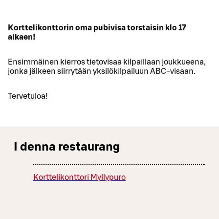
Korttelikonttorin oma pubivisa torstaisin klo 17
alkaen!
Ensimmäinen kierros tietovisaa kilpaillaan joukkueena,
jonka jälkeen siirrytään yksilökilpailuun ABC-visaan.
Tervetuloa!
I denna restaurang
Korttelikonttori Myllypuro