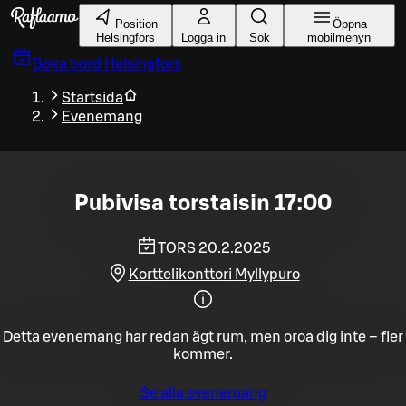
Gå till huvudinnehållet
Position
Öppna
Helsingfors
Logga in
Sök
mobilmenyn
Boka bord
Helsingfors
Startsida
Evenemang
Pubivisa torstaisin 17:00
TORS 20.2.2025
Korttelikonttori Myllypuro
Detta evenemang har redan ägt rum, men oroa dig inte – fler
kommer.
Se alla evenemang