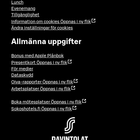
Lunch
Evenemang
Tillgänglighet
Information om cookies
Öppnas i ny flik
Ändra inställningar för cookies
Allmänna uppgifter
Bonus med Apple Plånbok
Presentkort
Öppnas i ny flik
För medier
Dataskydd
Oiva-rapporter
Öppnas i ny flik
Arbetsplatser
Öppnas i ny flik
Boka mötesplatser
Öppnas i ny flik
Sokoshotels.fi
Öppnas i ny flik