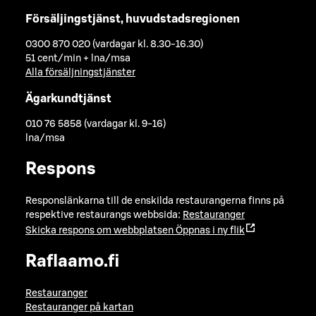
Försäljingstjänst, huvudstadsregionen
0300 870 020 (vardagar kl. 8.30-16.30)
51 cent/min + lna/msa
Alla försäljningstjänster
Ägarkundtjänst
010 76 5858 (vardagar kl. 9-16)
lna/msa
Respons
Responslänkarna till de enskilda restaurangerna finns på
respektive restaurangs webbsida:
Restauranger
Skicka respons om webbplatsen
Öppnas i ny flik
Raflaamo.fi
Restauranger
Restauranger på kartan