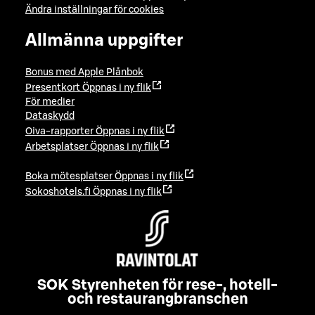
Ändra inställningar för cookies
Allmänna uppgifter
Bonus med Apple Plånbok
Presentkort
Öppnas i ny flik
För medier
Dataskydd
Oiva-rapporter
Öppnas i ny flik
Arbetsplatser
Öppnas i ny flik
Boka mötesplatser
Öppnas i ny flik
Sokoshotels.fi
Öppnas i ny flik
SOK Styrenheten för rese-, hotell-
och restaurangbranschen