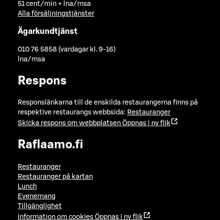
51 cent/min + lna/msa
Alla försäljningstjänster
Ägarkundtjänst
010 76 5858 (vardagar kl. 9-16)
lna/msa
Respons
Responslänkarna till de enskilda restaurangerna finns på
respektive restaurangs webbsida:
Restauranger
Skicka respons om webbplatsen
Öppnas i ny flik
Raflaamo.fi
Restauranger
Restauranger på kartan
Lunch
Evenemang
Tillgänglighet
Information om cookies
Öppnas i ny flik