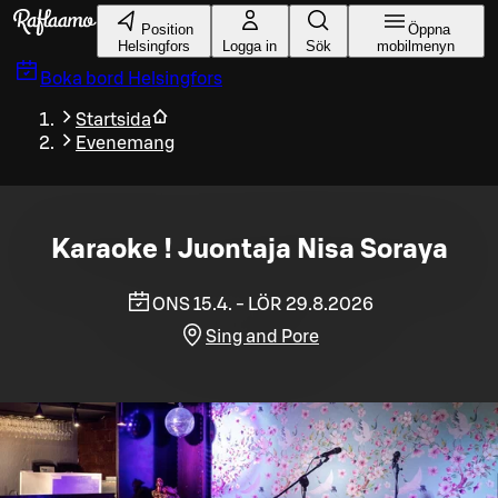
Gå till huvudinnehållet
Position
Öppna
Helsingfors
Logga in
Sök
mobilmenyn
Boka bord
Helsingfors
Startsida
Evenemang
Karaoke ! Juontaja Nisa Soraya
ONS 15.4. - LÖR 29.8.2026
Sing and Pore