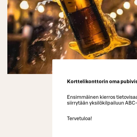
Korttelikonttorin oma pubivisa
Ensimmäinen kierros tietovisaa
siirrytään yksilökilpailuun ABC
Tervetuloa!