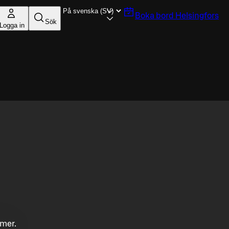
Boka bord
Helsingfors
Sök
Logga in
mmer.