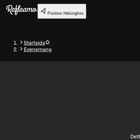
Gå till huvudinnehållet
Position
Helsingfors
Startsida
Evenemang
Tillbaka
Dett