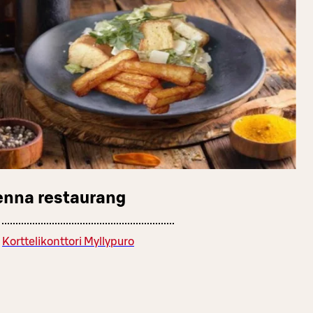
enna restaurang
Korttelikonttori Myllypuro