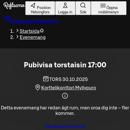
Gå till huvudinnehållet
Position
Öppna
Helsingfors
Logga in
Sök
mobilmenyn
Boka bord
Helsingfors
Startsida
Evenemang
Pubivisa torstaisin 17:00
TORS 30.10.2025
Korttelikonttori Myllypuro
Detta evenemang har redan ägt rum, men oroa dig inte – fler
kommer.
Se alla evenemang