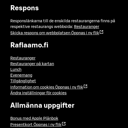
Respons
Responslänkarna till de enskilda restaurangerna finns på
respektive restaurangs webbsida:
Restauranger
Skicka respons om webbplatsen
Öppnas i ny flik
Raflaamo.fi
Restauranger
Restauranger på kartan
Lunch
Evenemang
Tillgänglighet
Information om cookies
Öppnas i ny flik
Ändra inställningar för cookies
Allmänna uppgifter
Bonus med Apple Plånbok
Presentkort
Öppnas i ny flik