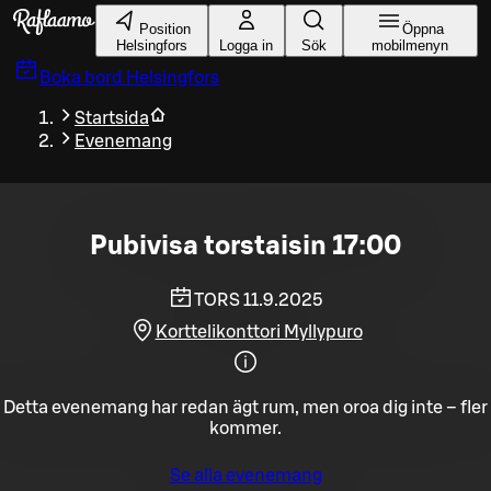
Gå till huvudinnehållet
Position
Öppna
Helsingfors
Logga in
Sök
mobilmenyn
Boka bord
Helsingfors
Startsida
Evenemang
Pubivisa torstaisin 17:00
TORS 11.9.2025
Korttelikonttori Myllypuro
Detta evenemang har redan ägt rum, men oroa dig inte – fler
kommer.
Se alla evenemang