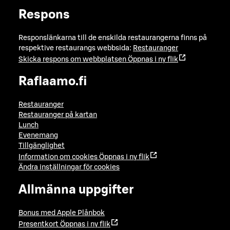
Respons
Responslänkarna till de enskilda restaurangerna finns på
respektive restaurangs webbsida:
Restauranger
Skicka respons om webbplatsen
Öppnas i ny flik
Raflaamo.fi
Restauranger
Restauranger på kartan
Lunch
Evenemang
Tillgänglighet
Information om cookies
Öppnas i ny flik
Ändra inställningar för cookies
Allmänna uppgifter
Bonus med Apple Plånbok
Presentkort
Öppnas i ny flik