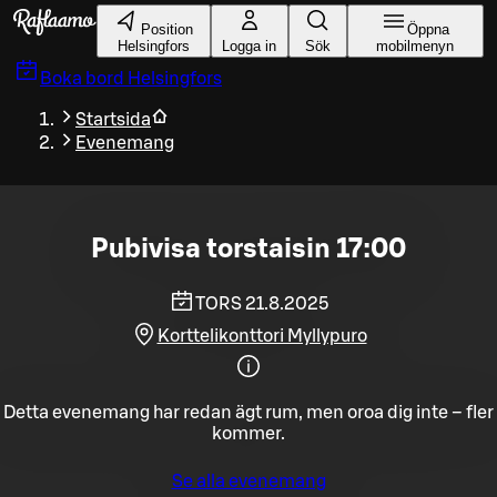
Gå till huvudinnehållet
Position
Öppna
Helsingfors
Logga in
Sök
mobilmenyn
Boka bord
Helsingfors
Startsida
Evenemang
Pubivisa torstaisin 17:00
TORS 21.8.2025
Korttelikonttori Myllypuro
Detta evenemang har redan ägt rum, men oroa dig inte – fler
kommer.
Se alla evenemang