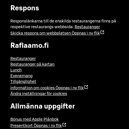
Respons
Responslänkarna till de enskilda restaurangerna finns på
respektive restaurangs webbsida:
Restauranger
Skicka respons om webbplatsen
Öppnas i ny flik
Raflaamo.fi
Restauranger
Restauranger på kartan
Lunch
Evenemang
Tillgänglighet
Information om cookies
Öppnas i ny flik
Ändra inställningar för cookies
Allmänna uppgifter
Bonus med Apple Plånbok
Presentkort
Öppnas i ny flik