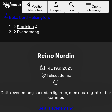
Gå till huvudinnehållet
Position
Öppna
Helsingfors
Logga in
Sök
mobilmenyn
Boka bord
Helsingfors
Startsida
Evenemang
Reino Nordin
FRE 19.9.2025
Tulisuudelma
Detta evenemang har redan ägt rum, men oroa dig inte – fler
kommer.
Se alla evenemang