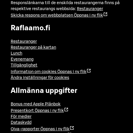
Responslänkarna till de enskilda restaurangerna finns på
respektive restaurangs webbsida:
Restauranger
Skicka respons om webbplatsen
Öppnas i ny flik
Raflaamo.fi
Restauranger
Restauranger på kartan
Lunch
Evenemang
Tillgänglighet
Information om cookies
Öppnas i ny flik
Ändra inställningar för cookies
Allmänna uppgifter
Bonus med Apple Plånbok
Presentkort
Öppnas i ny flik
För medier
Dataskydd
Oiva-rapporter
Öppnas i ny flik