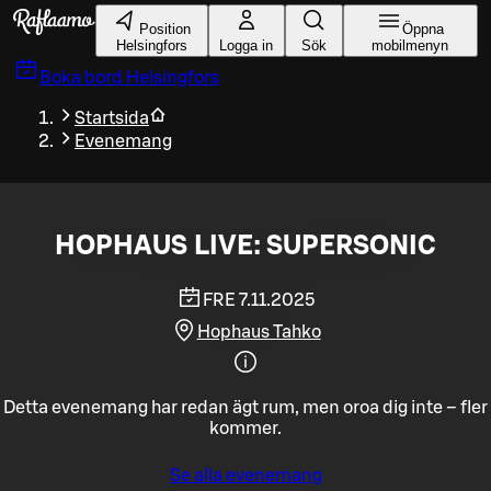
Gå till huvudinnehållet
Position
Öppna
Helsingfors
Logga in
Sök
mobilmenyn
Boka bord
Helsingfors
Startsida
Evenemang
HOPHAUS LIVE: SUPERSONIC
FRE 7.11.2025
Hophaus Tahko
Detta evenemang har redan ägt rum, men oroa dig inte – fler
kommer.
Se alla evenemang