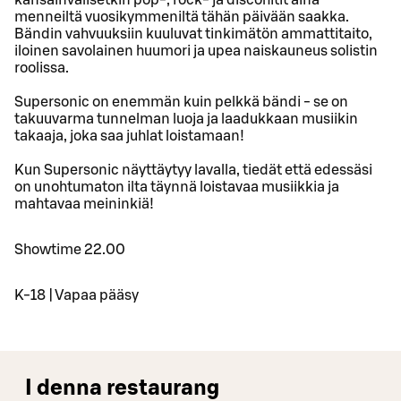
kansainvälisetkin pop-, rock- ja discohitit aina
menneiltä vuosikymmeniltä tähän päivään saakka.
Bändin vahvuuksiin kuuluvat tinkimätön ammattitaito,
iloinen savolainen huumori ja upea naiskauneus solistin
roolissa.
Supersonic on enemmän kuin pelkkä bändi - se on
takuuvarma tunnelman luoja ja laadukkaan musiikin
takaaja, joka saa juhlat loistamaan!
Kun Supersonic näyttäytyy lavalla, tiedät että edessäsi
on unohtumaton ilta täynnä loistavaa musiikkia ja
mahtavaa meininkiä!
Showtime 22.00
K-18 | Vapaa pääsy
I denna restaurang