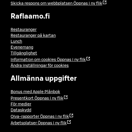
Skicka respons om webbplatsen
Öppnas i ny flik
Raflaamo.fi
Restauranger
Restauranger på kartan
Lunch
Evenemang
Tillgänglighet
Information om cookies
Öppnas i ny flik
Ändra inställningar för cookies
Allmänna uppgifter
Bonus med Apple Plånbok
Presentkort
Öppnas i ny flik
För medier
Dataskydd
Oiva-rapporter
Öppnas i ny flik
Arbetsplatser
Öppnas i ny flik