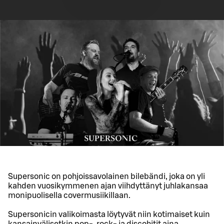
Supersonic on pohjoissavolainen bilebändi, joka on yli
kahden vuosikymmenen ajan viihdyttänyt juhlakansaa
monipuolisella covermusiikillaan.
Supersonicin valikoimasta löytyvät niin kotimaiset kuin