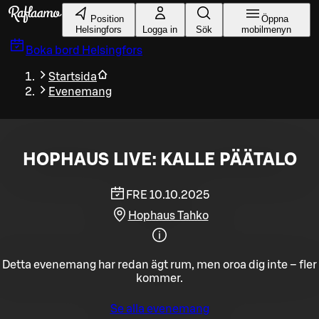
Gå till huvudinnehållet
Position
Öppna
Helsingfors
Logga in
Sök
mobilmenyn
Boka bord
Helsingfors
Startsida
Evenemang
HOPHAUS LIVE: KALLE PÄÄTALO
FRE 10.10.2025
Hophaus Tahko
Detta evenemang har redan ägt rum, men oroa dig inte – fler
kommer.
Se alla evenemang