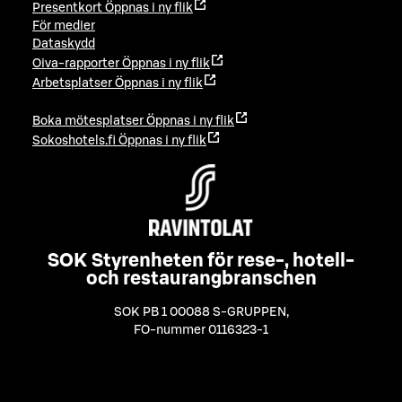
Presentkort
Öppnas i ny flik
För medier
Dataskydd
Oiva-rapporter
Öppnas i ny flik
Arbetsplatser
Öppnas i ny flik
Boka mötesplatser
Öppnas i ny flik
Sokoshotels.fi
Öppnas i ny flik
SOK Styrenheten för rese-, hotell-
och restaurangbranschen
SOK PB 1 00088 S-GRUPPEN
,
FO-nummer 0116323-1