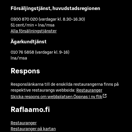
Försäljingstjänst, huvudstadsregionen
0300 870 020 (vardagar kl. 8.30-16.30)
51 cent/min + lna/msa
Alla försäljningstjänster
Ägarkundtjänst
010 76 5858 (vardagar kl. 9-16)
lna/msa
Respons
Responslänkarna till de enskilda restaurangerna finns på
respektive restaurangs webbsida:
Restauranger
Skicka respons om webbplatsen
Öppnas i ny flik
Raflaamo.fi
Restauranger
Restauranger på kartan