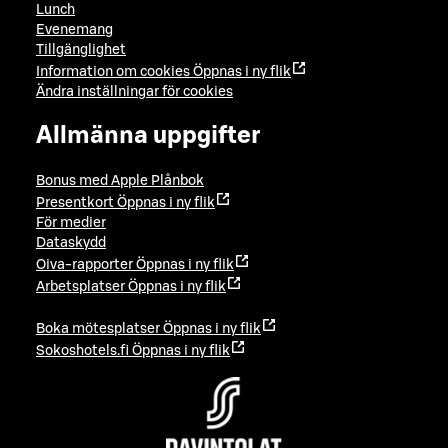
Lunch
Evenemang
Tillgänglighet
Information om cookies
Öppnas i ny flik
Ändra inställningar för cookies
Allmänna uppgifter
Bonus med Apple Plånbok
Presentkort
Öppnas i ny flik
För medier
Dataskydd
Oiva-rapporter
Öppnas i ny flik
Arbetsplatser
Öppnas i ny flik
Boka mötesplatser
Öppnas i ny flik
Sokoshotels.fi
Öppnas i ny flik