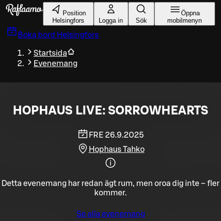
Gå till huvudinnehållet
Position
Öppna
Helsingfors
Logga in
Sök
mobilmenyn
Boka bord
Helsingfors
Startsida
Evenemang
HOPHAUS LIVE: SORROWHEARTS
FRE 26.9.2025
Hophaus Tahko
Detta evenemang har redan ägt rum, men oroa dig inte – fler
kommer.
Se alla evenemang