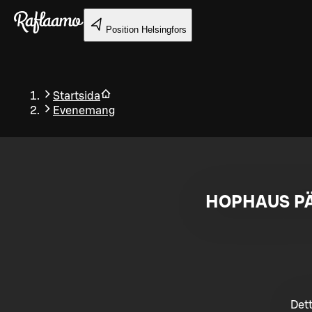
Gå till huvudinnehållet
Position
Helsingfors
Startsida
Evenemang
Tillbaka
HOPHAUS PÄ
Dett