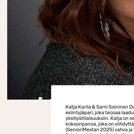
Katja Karila & Sami Soininen D
esiintyjäpari, joka tarjoaa laad
yksityistilaisuuksiin. Katja on
kokoonpanoa, joka on viihdyttän
(SenioriMestari 2025) vahva ja