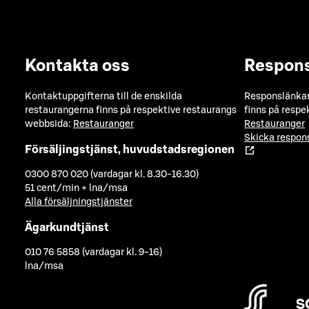
Kontakta oss
Respon
Kontaktuppgifterna till de enskilda
Responslänkarn
restaurangerna finns på respektive restaurangs
finns på respe
webbsida:
Restauranger
Restauranger
Skicka respo
Försäljingstjänst, huvudstadsregionen
0300 870 020 (vardagar kl. 8.30-16.30)
51 cent/min + lna/msa
Alla försäljningstjänster
Ägarkundtjänst
010 76 5858 (vardagar kl. 9-16)
lna/msa
S