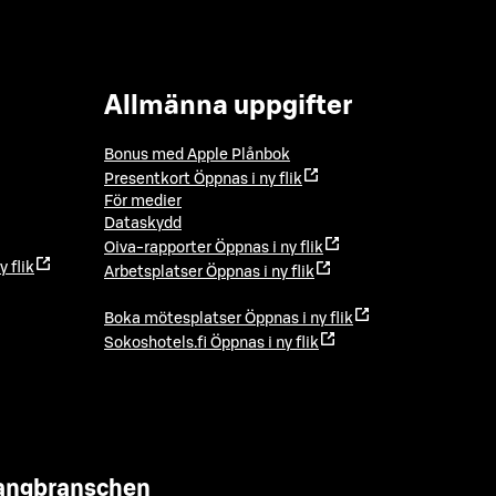
Allmänna uppgifter
Bonus med Apple Plånbok
Presentkort
Öppnas i ny flik
För medier
Dataskydd
Oiva-rapporter
Öppnas i ny flik
y flik
Arbetsplatser
Öppnas i ny flik
Boka mötesplatser
Öppnas i ny flik
Sokoshotels.fi
Öppnas i ny flik
urangbranschen