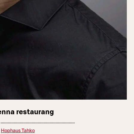
enna restaurang
Hophaus Tahko