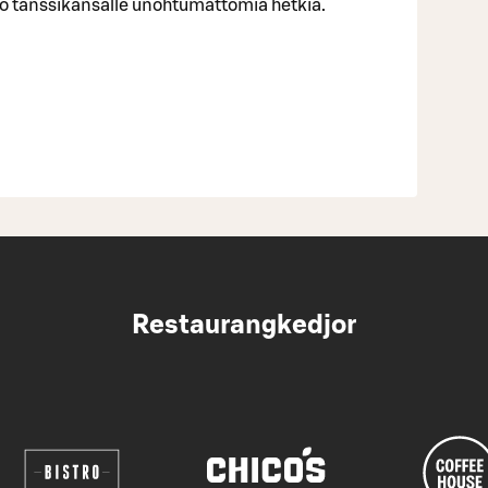
luo tanssikansalle unohtumattomia hetkiä.
Restaurangkedjor