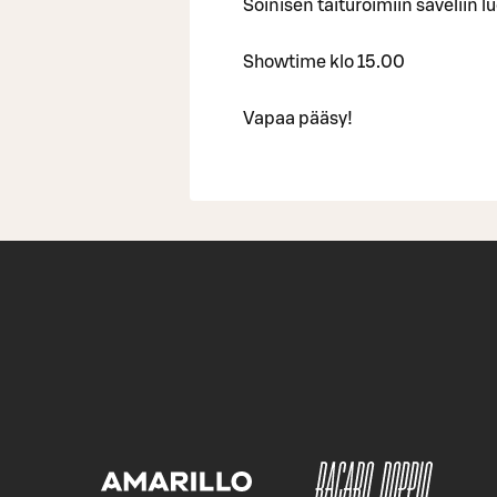
Soinisen taituroimiin säveliin 
Showtime klo 15.00
Vapaa pääsy!