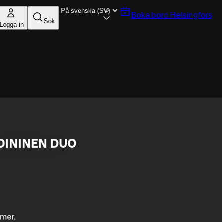
Boka bord
Helsingfors
Sök
Logga in
OININEN DUO
mmer.