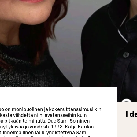
uo on monipuolinen ja kokenut tanssimusiikin
I d
ukasta viihdettä niin lavatansseihin kuin
 osa pitkään toiminutta Duo Sami Soininen -
yt yleisöä jo vuodesta 1992. Katja Karilan
 tunnelmallinen laulu yhdistettynä Sami