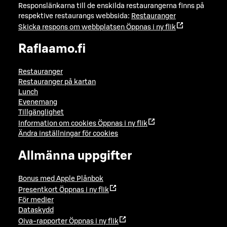
Responslänkarna till de enskilda restaurangerna finns på
respektive restaurangs webbsida:
Restauranger
Skicka respons om webbplatsen
Öppnas i ny flik
Raflaamo.fi
Restauranger
Restauranger på kartan
Lunch
Evenemang
Tillgänglighet
Information om cookies
Öppnas i ny flik
Ändra inställningar för cookies
Allmänna uppgifter
Bonus med Apple Plånbok
Presentkort
Öppnas i ny flik
För medier
Dataskydd
Oiva-rapporter
Öppnas i ny flik