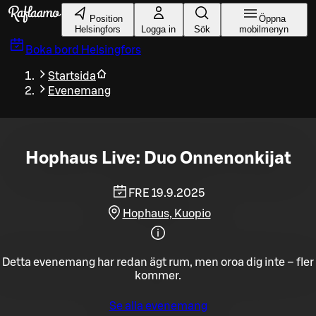
Gå till huvudinnehållet
Position
Öppna
Helsingfors
Logga in
Sök
mobilmenyn
Boka bord
Helsingfors
Startsida
Evenemang
Hophaus Live: Duo Onnenonkijat
FRE 19.9.2025
Hophaus, Kuopio
Detta evenemang har redan ägt rum, men oroa dig inte – fler
kommer.
Se alla evenemang